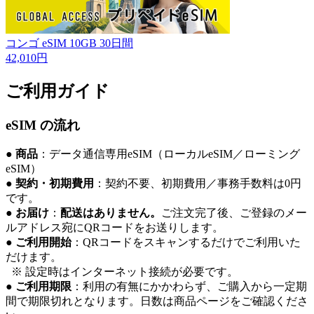
コンゴ eSIM 10GB 30日間
42,010円
ご利用ガイド
eSIM の流れ
●
商品
：データ通信専用eSIM（ローカルeSIM／ローミング
eSIM）
●
契約・初期費用
：契約不要、初期費用／事務手数料は0円
です。
●
お届け
：
配送はありません。
ご注文完了後、ご登録のメー
ルアドレス宛にQRコードをお送りします。
●
ご利用開始
：QRコードをスキャンするだけでご利用いた
だけます。
※ 設定時はインターネット接続が必要です。
●
ご利用期限
：利用の有無にかかわらず、ご購入から一定期
間で期限切れとなります。日数は商品ページをご確認くださ