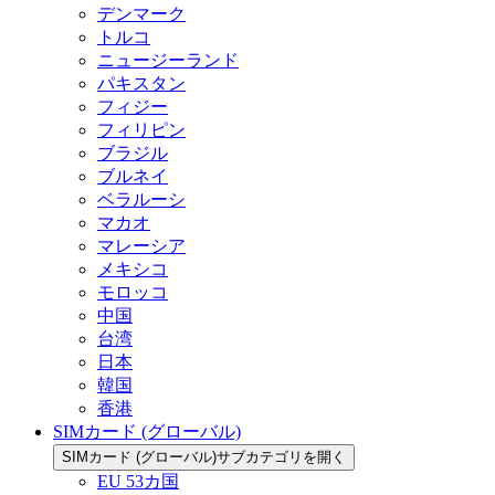
デンマーク
トルコ
ニュージーランド
パキスタン
フィジー
フィリピン
ブラジル
ブルネイ
ベラルーシ
マカオ
マレーシア
メキシコ
モロッコ
中国
台湾
日本
韓国
香港
SIMカード (グローバル)
SIMカード (グローバル)サブカテゴリを開く
EU 53カ国