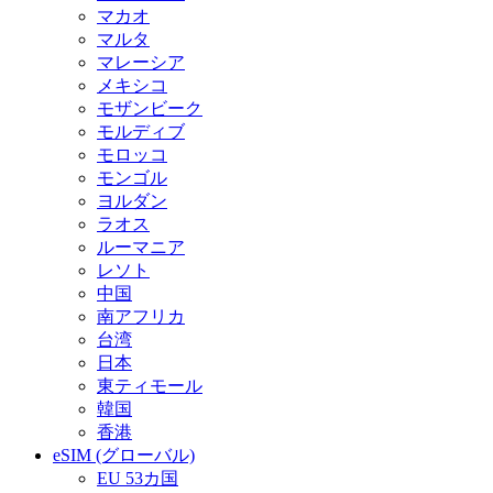
マカオ
マルタ
マレーシア
メキシコ
モザンビーク
モルディブ
モロッコ
モンゴル
ヨルダン
ラオス
ルーマニア
レソト
中国
南アフリカ
台湾
日本
東ティモール
韓国
香港
eSIM (グローバル)
EU 53カ国