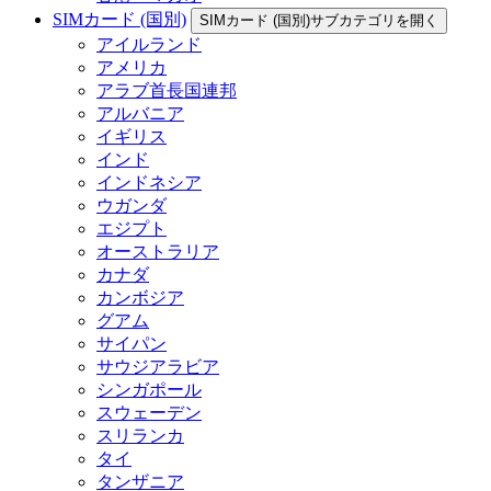
SIMカード (国別)
SIMカード (国別)サブカテゴリを開く
アイルランド
アメリカ
アラブ首長国連邦
アルバニア
イギリス
インド
インドネシア
ウガンダ
エジプト
オーストラリア
カナダ
カンボジア
グアム
サイパン
サウジアラビア
シンガポール
スウェーデン
スリランカ
タイ
タンザニア