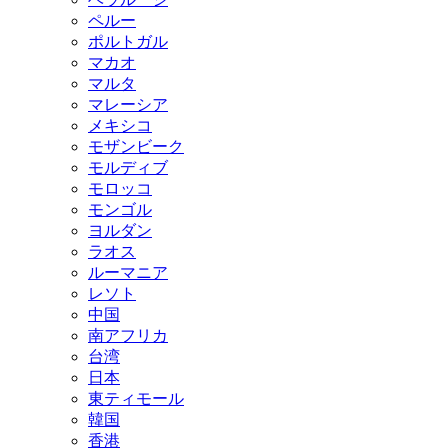
ペルー
ポルトガル
マカオ
マルタ
マレーシア
メキシコ
モザンビーク
モルディブ
モロッコ
モンゴル
ヨルダン
ラオス
ルーマニア
レソト
中国
南アフリカ
台湾
日本
東ティモール
韓国
香港