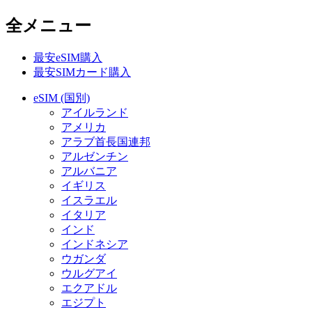
全メニュー
最安eSIM購入
最安SIMカード購入
eSIM (国別)
アイルランド
アメリカ
アラブ首長国連邦
アルゼンチン
アルバニア
イギリス
イスラエル
イタリア
インド
インドネシア
ウガンダ
ウルグアイ
エクアドル
エジプト