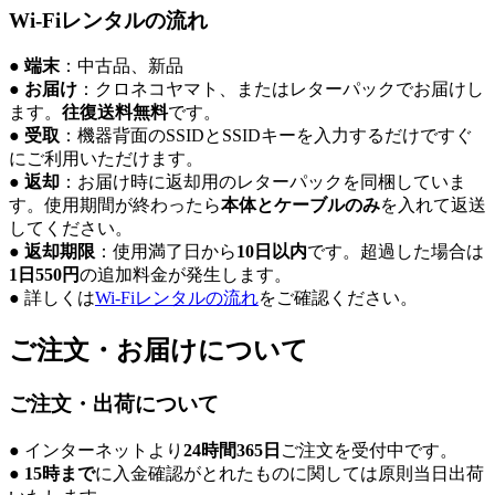
Wi-Fiレンタルの流れ
●
端末
：中古品、新品
●
お届け
：クロネコヤマト、またはレターパックでお届けし
ます。
往復送料無料
です。
●
受取
：機器背面のSSIDとSSIDキーを入力するだけですぐ
にご利用いただけます。
●
返却
：お届け時に返却用のレターパックを同梱していま
す。使用期間が終わったら
本体とケーブルのみ
を入れて返送
してください。
●
返却期限
：使用満了日から
10日以内
です。超過した場合は
1日550円
の追加料金が発生します。
● 詳しくは
Wi-Fiレンタルの流れ
をご確認ください。
ご注文・お届けについて
ご注文・出荷について
● インターネットより
24時間365日
ご注文を受付中です。
●
15時まで
に入金確認がとれたものに関しては原則当日出荷