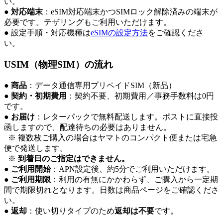
い。
●
対応端末
：eSIM対応端末かつSIMロック解除済みの端末が
必要です。テザリングもご利用いただけます。
● 設定手順・対応機種は
eSIMの設定方法
をご確認くださ
い。
USIM（物理SIM）の流れ
●
商品
：データ通信専用プリペイドSIM（新品）
●
契約・初期費用
：契約不要、初期費用／事務手数料は0円
です。
●
お届け
：レターパックで無料配送します。ポストに直接投
函しますので、配達待ちの必要はありません。
※ 複数枚ご購入の場合はヤマトのコンパクト便または宅急
便で発送します。
※
到着日のご指定はできません。
●
ご利用開始
：APN設定後、約5分でご利用いただけます。
●
ご利用期限
：利用の有無にかかわらず、ご購入から一定期
間で期限切れとなります。日数は商品ページをご確認くださ
い。
●
返却
：使い切りタイプのため
返却は不要
です。