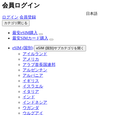
会員ログイン
日本語
ログイン
会員登録
カテゴリ閉じる
最安eSIM購入
最安SIMカード購入
eSIM (国別)
eSIM (国別)サブカテゴリを開く
アイルランド
アメリカ
アラブ首長国連邦
アルゼンチン
アルバニア
イギリス
イスラエル
イタリア
インド
インドネシア
ウガンダ
ウルグアイ