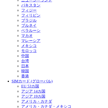
ニュージーランド
パキスタン
フィジー
フィリピン
ブラジル
ブルネイ
ベラルーシ
マカオ
マレーシア
メキシコ
モロッコ
中国
台湾
日本
韓国
香港
SIMカード (グローバル)
EU 53カ国
アジア 14カ国
アジア 19カ国
アメリカ・カナダ
アメリカ・カナダ・メキシコ