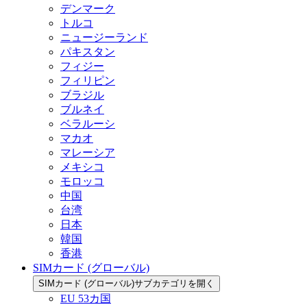
デンマーク
トルコ
ニュージーランド
パキスタン
フィジー
フィリピン
ブラジル
ブルネイ
ベラルーシ
マカオ
マレーシア
メキシコ
モロッコ
中国
台湾
日本
韓国
香港
SIMカード (グローバル)
SIMカード (グローバル)サブカテゴリを開く
EU 53カ国