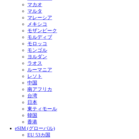
マカオ
マルタ
マレーシア
メキシコ
モザンビーク
モルディブ
モロッコ
モンゴル
ヨルダン
ラオス
ルーマニア
レソト
中国
南アフリカ
台湾
日本
東ティモール
韓国
香港
eSIM (グローバル)
EU 53カ国