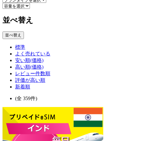
並べ替え
並べ替え
標準
よく売れている
安い順(価格)
高い順(価格)
レビュー件数順
評価が高い順
新着順
(全 359件)