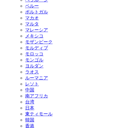
ペルー
ポルトガル
マカオ
マルタ
マレーシア
メキシコ
モザンビーク
モルディブ
モロッコ
モンゴル
ヨルダン
ラオス
ルーマニア
レソト
中国
南アフリカ
台湾
日本
東ティモール
韓国
香港