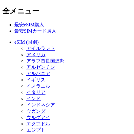
全メニュー
最安eSIM購入
最安SIMカード購入
eSIM (国別)
アイルランド
アメリカ
アラブ首長国連邦
アルゼンチン
アルバニア
イギリス
イスラエル
イタリア
インド
インドネシア
ウガンダ
ウルグアイ
エクアドル
エジプト