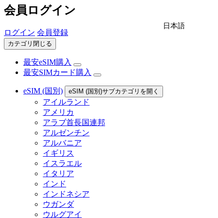
会員ログイン
日本語
ログイン
会員登録
カテゴリ閉じる
最安eSIM購入
最安SIMカード購入
eSIM (国別)
eSIM (国別)サブカテゴリを開く
アイルランド
アメリカ
アラブ首長国連邦
アルゼンチン
アルバニア
イギリス
イスラエル
イタリア
インド
インドネシア
ウガンダ
ウルグアイ