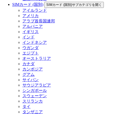
SIMカード (国別)
SIMカード (国別)サブカテゴリを開く
アイルランド
アメリカ
アラブ首長国連邦
アルバニア
イギリス
インド
インドネシア
ウガンダ
エジプト
オーストラリア
カナダ
カンボジア
グアム
サイパン
サウジアラビア
シンガポール
スウェーデン
スリランカ
タイ
タンザニア