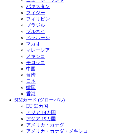
ニュージーランド
パキスタン
フィジー
フィリピン
ブラジル
ブルネイ
ベラルーシ
マカオ
マレーシア
メキシコ
モロッコ
中国
台湾
日本
韓国
香港
SIMカード (グローバル)
EU 53カ国
アジア 14カ国
アジア 19カ国
アメリカ・カナダ
アメリカ・カナダ・メキシコ