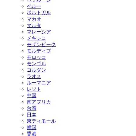
ペルー
ポルトガル
マカオ
マルタ
マレーシア
メキシコ
モザンビーク
モルディブ
モロッコ
モンゴル
ヨルダン
ラオス
ルーマニア
レソト
中国
南アフリカ
台湾
日本
東ティモール
韓国
香港