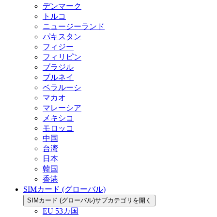
デンマーク
トルコ
ニュージーランド
パキスタン
フィジー
フィリピン
ブラジル
ブルネイ
ベラルーシ
マカオ
マレーシア
メキシコ
モロッコ
中国
台湾
日本
韓国
香港
SIMカード (グローバル)
SIMカード (グローバル)サブカテゴリを開く
EU 53カ国