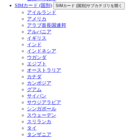
SIMカード (国別)
SIMカード (国別)サブカテゴリを開く
アイルランド
アメリカ
アラブ首長国連邦
アルバニア
イギリス
インド
インドネシア
ウガンダ
エジプト
オーストラリア
カナダ
カンボジア
グアム
サイパン
サウジアラビア
シンガポール
スウェーデン
スリランカ
タイ
タンザニア