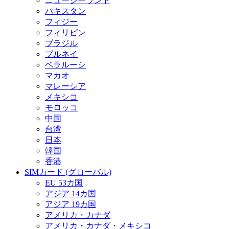
ニュージーランド
パキスタン
フィジー
フィリピン
ブラジル
ブルネイ
ベラルーシ
マカオ
マレーシア
メキシコ
モロッコ
中国
台湾
日本
韓国
香港
SIMカード (グローバル)
EU 53カ国
アジア 14カ国
アジア 19カ国
アメリカ・カナダ
アメリカ・カナダ・メキシコ