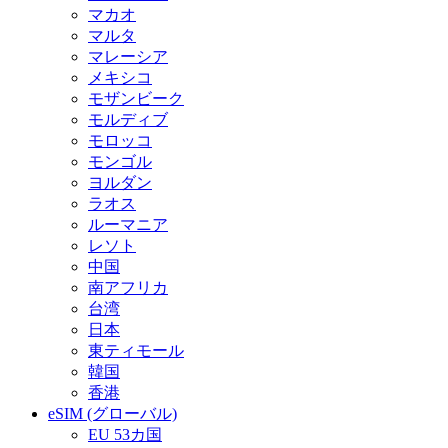
マカオ
マルタ
マレーシア
メキシコ
モザンビーク
モルディブ
モロッコ
モンゴル
ヨルダン
ラオス
ルーマニア
レソト
中国
南アフリカ
台湾
日本
東ティモール
韓国
香港
eSIM (グローバル)
EU 53カ国