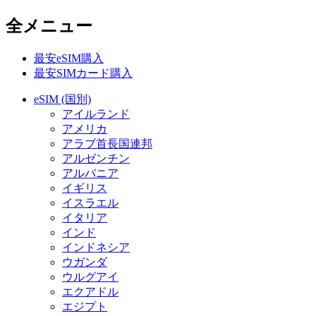
全メニュー
最安eSIM購入
最安SIMカード購入
eSIM (国別)
アイルランド
アメリカ
アラブ首長国連邦
アルゼンチン
アルバニア
イギリス
イスラエル
イタリア
インド
インドネシア
ウガンダ
ウルグアイ
エクアドル
エジプト