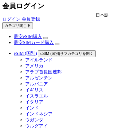
会員ログイン
日本語
ログイン
会員登録
カテゴリ閉じる
最安eSIM購入
最安SIMカード購入
eSIM (国別)
eSIM (国別)サブカテゴリを開く
アイルランド
アメリカ
アラブ首長国連邦
アルゼンチン
アルバニア
イギリス
イスラエル
イタリア
インド
インドネシア
ウガンダ
ウルグアイ