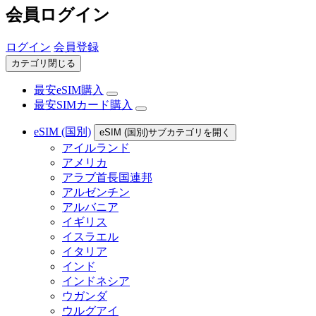
会員ログイン
ログイン
会員登録
カテゴリ閉じる
最安eSIM購入
最安SIMカード購入
eSIM (国別)
eSIM (国別)サブカテゴリを開く
アイルランド
アメリカ
アラブ首長国連邦
アルゼンチン
アルバニア
イギリス
イスラエル
イタリア
インド
インドネシア
ウガンダ
ウルグアイ