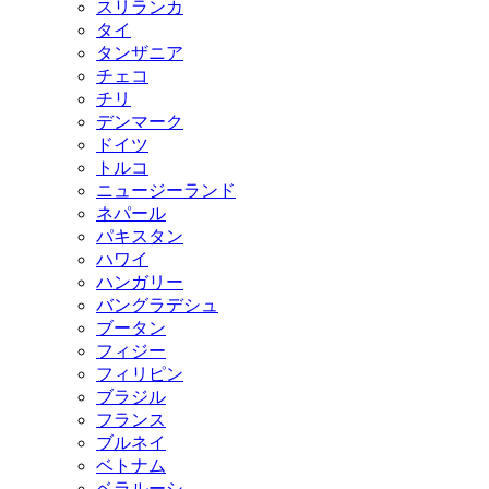
スリランカ
タイ
タンザニア
チェコ
チリ
デンマーク
ドイツ
トルコ
ニュージーランド
ネパール
パキスタン
ハワイ
ハンガリー
バングラデシュ
ブータン
フィジー
フィリピン
ブラジル
フランス
ブルネイ
ベトナム
ベラルーシ