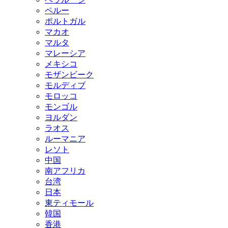
ペルー
ポルトガル
マカオ
マルタ
マレーシア
メキシコ
モザンビーク
モルディブ
モロッコ
モンゴル
ヨルダン
ラオス
ルーマニア
レソト
中国
南アフリカ
台湾
日本
東ティモール
韓国
香港