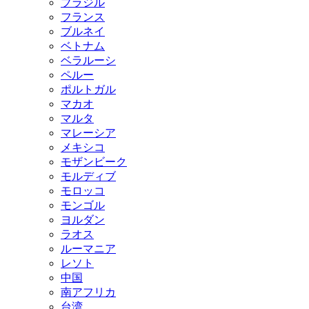
ブラジル
フランス
ブルネイ
ベトナム
ベラルーシ
ペルー
ポルトガル
マカオ
マルタ
マレーシア
メキシコ
モザンビーク
モルディブ
モロッコ
モンゴル
ヨルダン
ラオス
ルーマニア
レソト
中国
南アフリカ
台湾