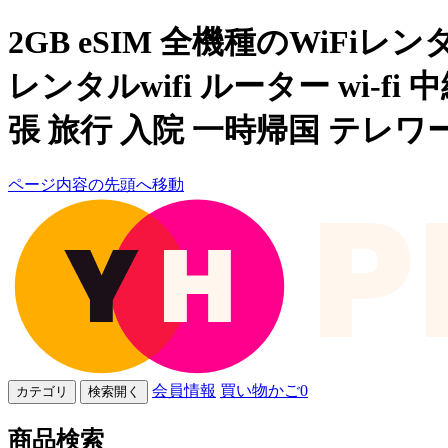
2GB eSIM 全機種のWiFiレンタ
レンタルwifi ルーター wi-fi 
張 旅行 入院 一時帰国 テレワーク 在
ページ内容の先頭へ移動
会員情報
買い物かご
0
カテゴリ
検索開く
商品検索