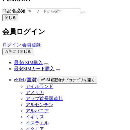
商品名
必須
閉じる
会員ログイン
ログイン
会員登録
カテゴリ閉じる
最安eSIM購入
最安SIMカード購入
eSIM (国別)
eSIM (国別)サブカテゴリを開く
アイルランド
アメリカ
アラブ首長国連邦
アルゼンチン
アルバニア
イギリス
イスラエル
イタリア