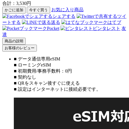
合計：
3,530
円
お気に入り商品
かごに追加
今すぐ買う
シェアする
ツイ
ートする
送る
はてブ
Pocket
ピンタレスト
友
達
商品の説明
お客様のレビュー
■ データ通信専用eSIM
■ ローミングeSIM
■ 初期費用/事務手数料：0円
■ 契約なし
■ QRをスキャン後すぐに使える
■ 設定はインターネットに接続必要です。