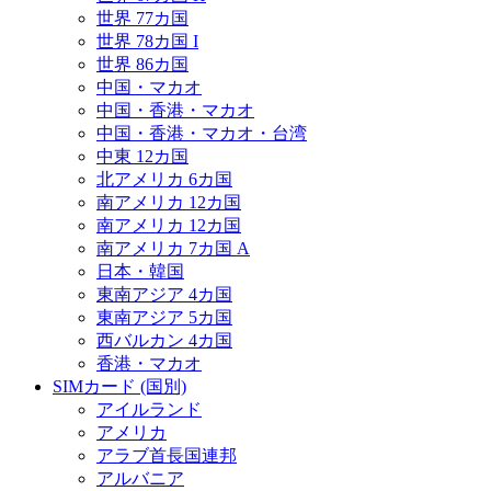
世界 77カ国
世界 78カ国 I
世界 86カ国
中国・マカオ
中国・香港・マカオ
中国・香港・マカオ・台湾
中東 12カ国
北アメリカ 6カ国
南アメリカ 12カ国
南アメリカ 12カ国
南アメリカ 7カ国 A
日本・韓国
東南アジア 4カ国
東南アジア 5カ国
西バルカン 4カ国
香港・マカオ
SIMカード (国別)
アイルランド
アメリカ
アラブ首長国連邦
アルバニア