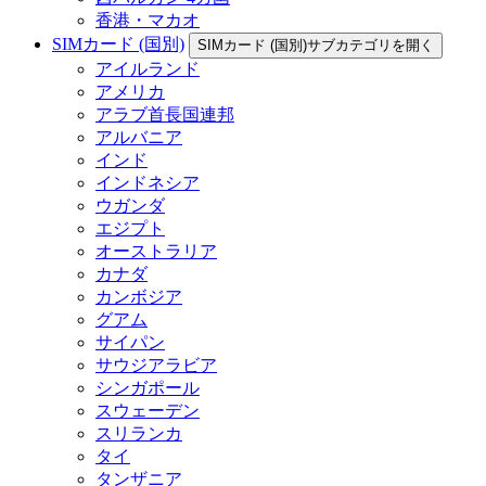
香港・マカオ
SIMカード (国別)
SIMカード (国別)サブカテゴリを開く
アイルランド
アメリカ
アラブ首長国連邦
アルバニア
インド
インドネシア
ウガンダ
エジプト
オーストラリア
カナダ
カンボジア
グアム
サイパン
サウジアラビア
シンガポール
スウェーデン
スリランカ
タイ
タンザニア