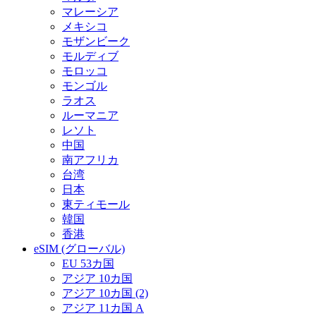
マレーシア
メキシコ
モザンビーク
モルディブ
モロッコ
モンゴル
ラオス
ルーマニア
レソト
中国
南アフリカ
台湾
日本
東ティモール
韓国
香港
eSIM (グローバル)
EU 53カ国
アジア 10カ国
アジア 10カ国 (2)
アジア 11カ国 A