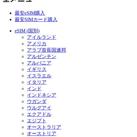
最安eSIM購入
最安SIMカード購入
eSIM (国別)
アイルランド
アメリカ
アラブ首長国連邦
アルゼンチン
アルバニア
イギリス
イスラエル
イタリア
インド
インドネシア
ウガンダ
ウルグアイ
エクアドル
エジプト
オーストラリア
オーストリア