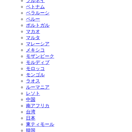
ブルネイ
ベトナム
ベラルーシ
ペルー
ポルトガル
マカオ
マルタ
マレーシア
メキシコ
モザンビーク
モルディブ
モロッコ
モンゴル
ラオス
ルーマニア
レソト
中国
南アフリカ
台湾
日本
東ティモール
韓国