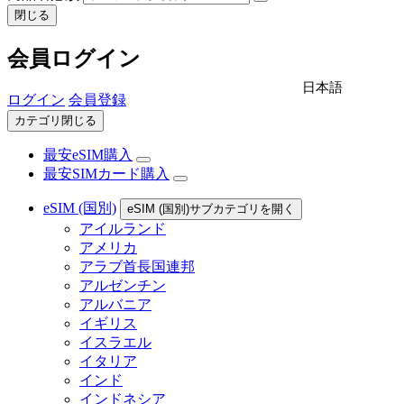
閉じる
会員ログイン
日本語
ログイン
会員登録
カテゴリ閉じる
最安eSIM購入
最安SIMカード購入
eSIM (国別)
eSIM (国別)サブカテゴリを開く
アイルランド
アメリカ
アラブ首長国連邦
アルゼンチン
アルバニア
イギリス
イスラエル
イタリア
インド
インドネシア