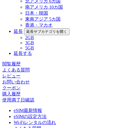
北アメリカ 6カ国
南アメリカ 10カ国
日本・韓国
東南アジア 5カ国
香港・マカオ
延長
延長サブカテゴリを開く
2GB
3GB
5GB
延長する
閲覧履歴
よくある質問
レビュー
お問い合わせ
クーポン
購入履歴
使用満了日確認
eSIM最新情報
eSIMの設定方法
Wi-Fiレンタルの流れ