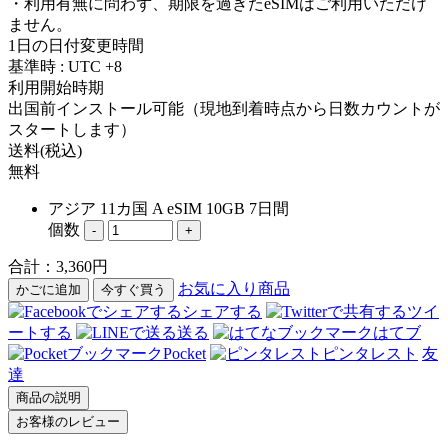
・利用有無に問わず、期限を過ぎたeSIMはご利用いただけ
ません。
1日の日付変更時間
基準時 : UTC +8
利用開始時期
出国前インストール可能（現地到着時点から日数カウントが
スタートします）
送料(税込)
無料
アジア 11カ国 A eSIM 10GB 7日間
個数
-
+
合計：
3,360
円
お気に入り商品
かごに追加
今すぐ買う
シェアする
ツイ
ートする
送る
はてブ
Pocket
ピンタレスト
友
達
商品の説明
お客様のレビュー