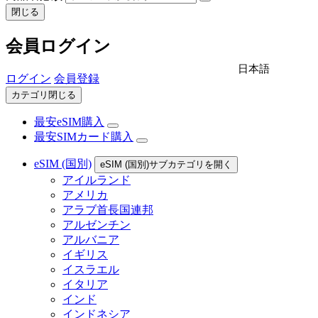
閉じる
会員ログイン
日本語
ログイン
会員登録
カテゴリ閉じる
最安eSIM購入
最安SIMカード購入
eSIM (国別)
eSIM (国別)サブカテゴリを開く
アイルランド
アメリカ
アラブ首長国連邦
アルゼンチン
アルバニア
イギリス
イスラエル
イタリア
インド
インドネシア