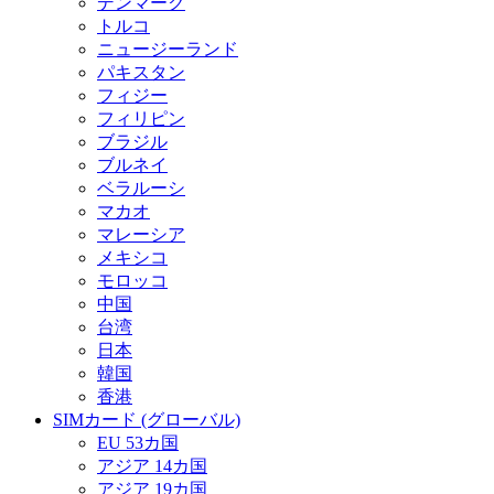
デンマーク
トルコ
ニュージーランド
パキスタン
フィジー
フィリピン
ブラジル
ブルネイ
ベラルーシ
マカオ
マレーシア
メキシコ
モロッコ
中国
台湾
日本
韓国
香港
SIMカード (グローバル)
EU 53カ国
アジア 14カ国
アジア 19カ国