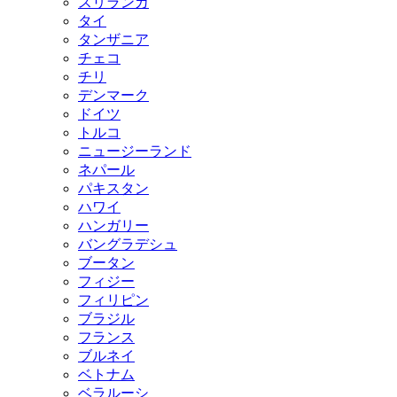
スリランカ
タイ
タンザニア
チェコ
チリ
デンマーク
ドイツ
トルコ
ニュージーランド
ネパール
パキスタン
ハワイ
ハンガリー
バングラデシュ
ブータン
フィジー
フィリピン
ブラジル
フランス
ブルネイ
ベトナム
ベラルーシ