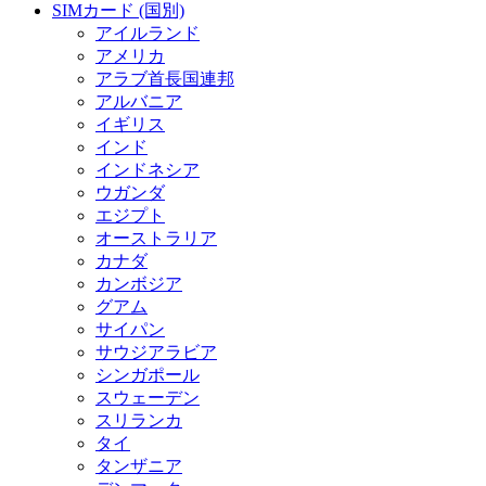
SIMカード (国別)
アイルランド
アメリカ
アラブ首長国連邦
アルバニア
イギリス
インド
インドネシア
ウガンダ
エジプト
オーストラリア
カナダ
カンボジア
グアム
サイパン
サウジアラビア
シンガポール
スウェーデン
スリランカ
タイ
タンザニア