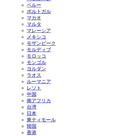
ペルー
ポルトガル
マカオ
マルタ
マレーシア
メキシコ
モザンビーク
モルディブ
モロッコ
モンゴル
ヨルダン
ラオス
ルーマニア
レソト
中国
南アフリカ
台湾
日本
東ティモール
韓国
香港