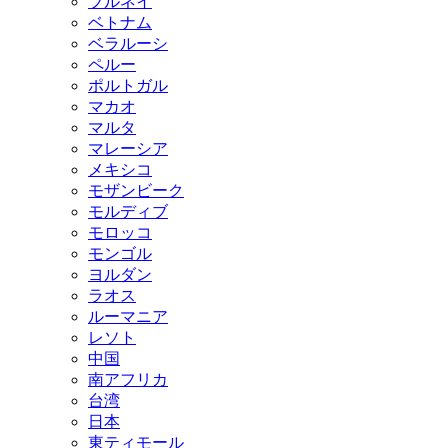
ブルネイ
ベトナム
ベラルーシ
ペルー
ポルトガル
マカオ
マルタ
マレーシア
メキシコ
モザンビーク
モルディブ
モロッコ
モンゴル
ヨルダン
ラオス
ルーマニア
レソト
中国
南アフリカ
台湾
日本
東ティモール