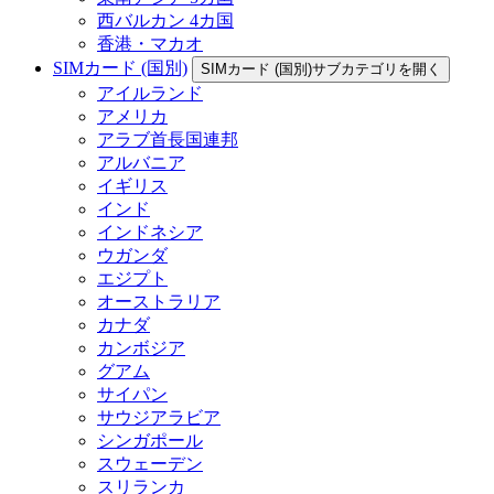
西バルカン 4カ国
香港・マカオ
SIMカード (国別)
SIMカード (国別)サブカテゴリを開く
アイルランド
アメリカ
アラブ首長国連邦
アルバニア
イギリス
インド
インドネシア
ウガンダ
エジプト
オーストラリア
カナダ
カンボジア
グアム
サイパン
サウジアラビア
シンガポール
スウェーデン
スリランカ