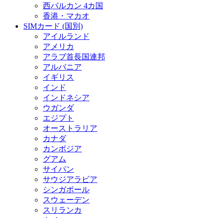
西バルカン 4カ国
香港・マカオ
SIMカード (国別)
アイルランド
アメリカ
アラブ首長国連邦
アルバニア
イギリス
インド
インドネシア
ウガンダ
エジプト
オーストラリア
カナダ
カンボジア
グアム
サイパン
サウジアラビア
シンガポール
スウェーデン
スリランカ