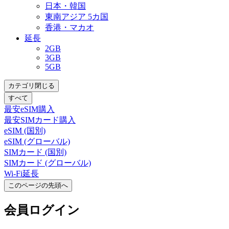
日本・韓国
東南アジア 5カ国
香港・マカオ
延長
2GB
3GB
5GB
カテゴリ閉じる
すべて
最安eSIM購入
最安SIMカード購入
eSIM (国別)
eSIM (グローバル)
SIMカード (国別)
SIMカード (グローバル)
Wi-Fi延長
このページの先頭へ
会員
ログイン