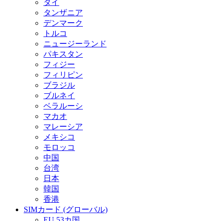
タイ
タンザニア
デンマーク
トルコ
ニュージーランド
パキスタン
フィジー
フィリピン
ブラジル
ブルネイ
ベラルーシ
マカオ
マレーシア
メキシコ
モロッコ
中国
台湾
日本
韓国
香港
SIMカード (グローバル)
EU 53カ国