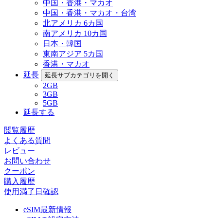
中国・香港・マカオ
中国・香港・マカオ・台湾
北アメリカ 6カ国
南アメリカ 10カ国
日本・韓国
東南アジア 5カ国
香港・マカオ
延長
延長サブカテゴリを開く
2GB
3GB
5GB
延長する
閲覧履歴
よくある質問
レビュー
お問い合わせ
クーポン
購入履歴
使用満了日確認
eSIM最新情報