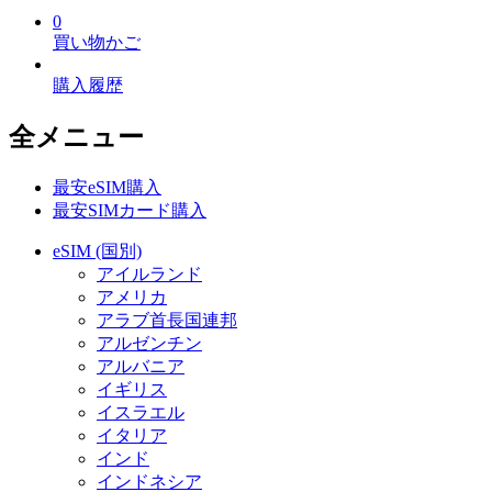
0
買い物かご
購入履歴
全メニュー
最安eSIM購入
最安SIMカード購入
eSIM (国別)
アイルランド
アメリカ
アラブ首長国連邦
アルゼンチン
アルバニア
イギリス
イスラエル
イタリア
インド
インドネシア