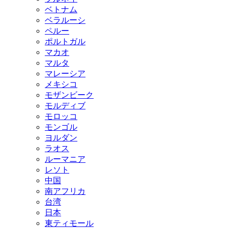
ベトナム
ベラルーシ
ペルー
ポルトガル
マカオ
マルタ
マレーシア
メキシコ
モザンビーク
モルディブ
モロッコ
モンゴル
ヨルダン
ラオス
ルーマニア
レソト
中国
南アフリカ
台湾
日本
東ティモール