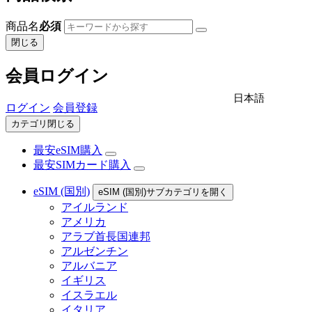
商品名
必須
閉じる
会員ログイン
日本語
ログイン
会員登録
カテゴリ閉じる
最安eSIM購入
最安SIMカード購入
eSIM (国別)
eSIM (国別)サブカテゴリを開く
アイルランド
アメリカ
アラブ首長国連邦
アルゼンチン
アルバニア
イギリス
イスラエル
イタリア