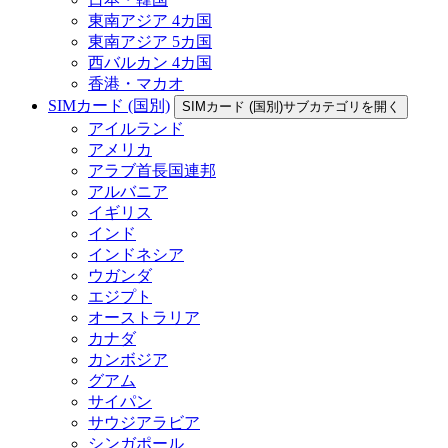
東南アジア 4カ国
東南アジア 5カ国
西バルカン 4カ国
香港・マカオ
SIMカード (国別)
SIMカード (国別)サブカテゴリを開く
アイルランド
アメリカ
アラブ首長国連邦
アルバニア
イギリス
インド
インドネシア
ウガンダ
エジプト
オーストラリア
カナダ
カンボジア
グアム
サイパン
サウジアラビア
シンガポール