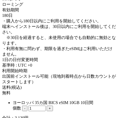
ローミング
有効期間
180日
・購入から180日以内にご利用を開始してください。
端末へインストール後は、30日以内にご利用を開始してくだ
さい。
※30日を経過すると、未使用の場合でも自動的に無効とな
ります。
・利用有無に問わず、期限を過ぎたeSIMはご利用いただけ
ません。
1日の日付変更時間
基準時 : UTC +0
利用開始時期
出国前インストール可能（現地到着時点から日数カウントが
スタートします）
送料(税込)
無料
ヨーロッパ 35カ国 BICS eSIM 10GB 10日間
個数
-
+
合計：
3,130
円