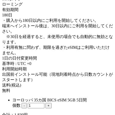
ローミング
有効期間
180日
・購入から180日以内にご利用を開始してください。
端末へインストール後は、30日以内にご利用を開始してくだ
さい。
※30日を経過すると、未使用の場合でも自動的に無効とな
ります。
・利用有無に問わず、期限を過ぎたeSIMはご利用いただけ
ません。
1日の日付変更時間
基準時 : UTC +0
利用開始時期
出国前インストール可能（現地到着時点から日数カウントが
スタートします）
送料(税込)
無料
ヨーロッパ 35カ国 BICS eSIM 5GB 5日間
個数
-
+
合計：
1,830
円