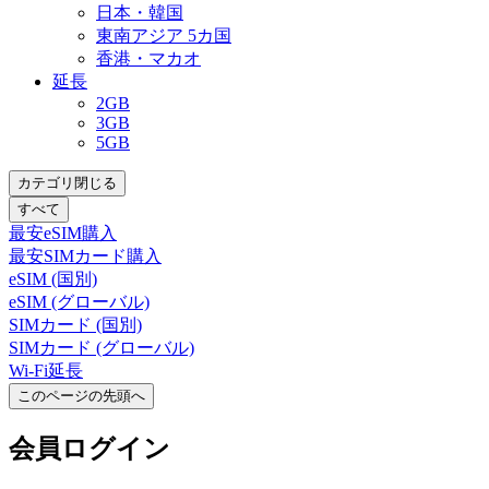
日本・韓国
東南アジア 5カ国
香港・マカオ
延長
2GB
3GB
5GB
カテゴリ閉じる
すべて
最安eSIM購入
最安SIMカード購入
eSIM (国別)
eSIM (グローバル)
SIMカード (国別)
SIMカード (グローバル)
Wi-Fi延長
このページの先頭へ
会員
ログイン