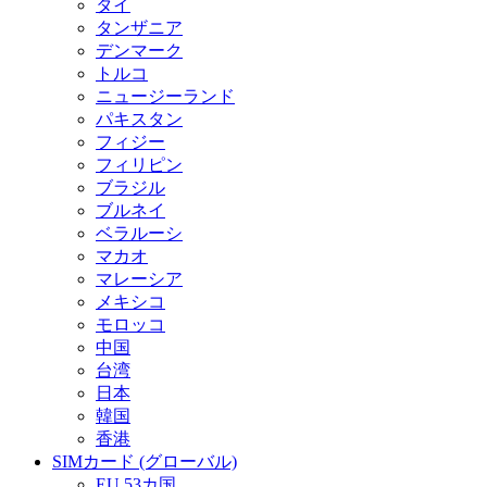
タイ
タンザニア
デンマーク
トルコ
ニュージーランド
パキスタン
フィジー
フィリピン
ブラジル
ブルネイ
ベラルーシ
マカオ
マレーシア
メキシコ
モロッコ
中国
台湾
日本
韓国
香港
SIMカード (グローバル)
EU 53カ国