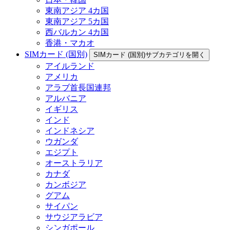
東南アジア 4カ国
東南アジア 5カ国
西バルカン 4カ国
香港・マカオ
SIMカード (国別)
SIMカード (国別)サブカテゴリを開く
アイルランド
アメリカ
アラブ首長国連邦
アルバニア
イギリス
インド
インドネシア
ウガンダ
エジプト
オーストラリア
カナダ
カンボジア
グアム
サイパン
サウジアラビア
シンガポール