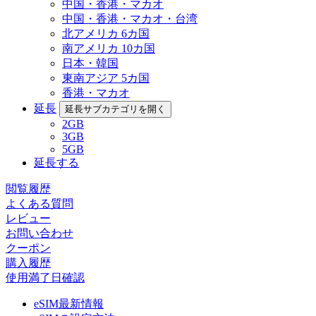
中国・香港・マカオ
中国・香港・マカオ・台湾
北アメリカ 6カ国
南アメリカ 10カ国
日本・韓国
東南アジア 5カ国
香港・マカオ
延長
延長サブカテゴリを開く
2GB
3GB
5GB
延長する
閲覧履歴
よくある質問
レビュー
お問い合わせ
クーポン
購入履歴
使用満了日確認
eSIM最新情報