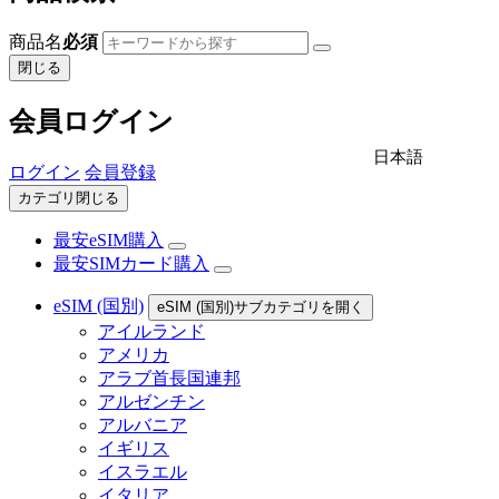
商品名
必須
閉じる
会員ログイン
日本語
ログイン
会員登録
カテゴリ閉じる
最安eSIM購入
最安SIMカード購入
eSIM (国別)
eSIM (国別)サブカテゴリを開く
アイルランド
アメリカ
アラブ首長国連邦
アルゼンチン
アルバニア
イギリス
イスラエル
イタリア