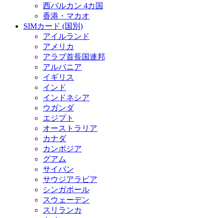
西バルカン 4カ国
香港・マカオ
SIMカード (国別)
アイルランド
アメリカ
アラブ首長国連邦
アルバニア
イギリス
インド
インドネシア
ウガンダ
エジプト
オーストラリア
カナダ
カンボジア
グアム
サイパン
サウジアラビア
シンガポール
スウェーデン
スリランカ