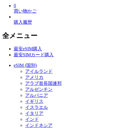
0
買い物かご
購入履歴
全メニュー
最安eSIM購入
最安SIMカード購入
eSIM (国別)
アイルランド
アメリカ
アラブ首長国連邦
アルゼンチン
アルバニア
イギリス
イスラエル
イタリア
インド
インドネシア