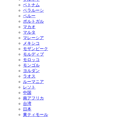
ベトナム
ベラルーシ
ペルー
ポルトガル
マカオ
マルタ
マレーシア
メキシコ
モザンビーク
モルディブ
モロッコ
モンゴル
ヨルダン
ラオス
ルーマニア
レソト
中国
南アフリカ
台湾
日本
東ティモール