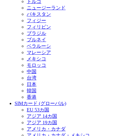
トルコ
ニュージーランド
パキスタン
フィジー
フィリピン
ブラジル
ブルネイ
ベラルーシ
マレーシア
メキシコ
モロッコ
中国
台湾
日本
韓国
香港
SIMカード (グローバル)
EU 53カ国
アジア 14カ国
アジア 19カ国
アメリカ・カナダ
アメリカ・カナダ・メキシコ