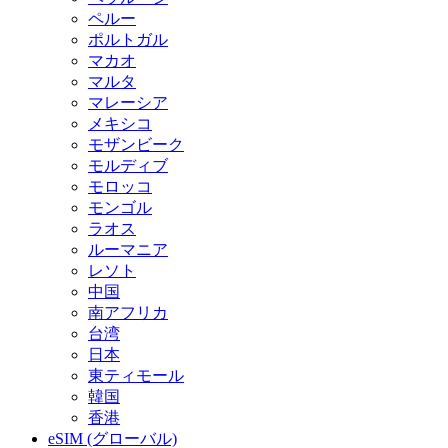
ペルー
ポルトガル
マカオ
マルタ
マレーシア
メキシコ
モザンビーク
モルディブ
モロッコ
モンゴル
ラオス
ルーマニア
レソト
中国
南アフリカ
台湾
日本
東ティモール
韓国
香港
eSIM (グローバル)