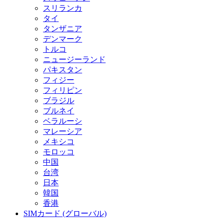
スリランカ
タイ
タンザニア
デンマーク
トルコ
ニュージーランド
パキスタン
フィジー
フィリピン
ブラジル
ブルネイ
ベラルーシ
マレーシア
メキシコ
モロッコ
中国
台湾
日本
韓国
香港
SIMカード (グローバル)