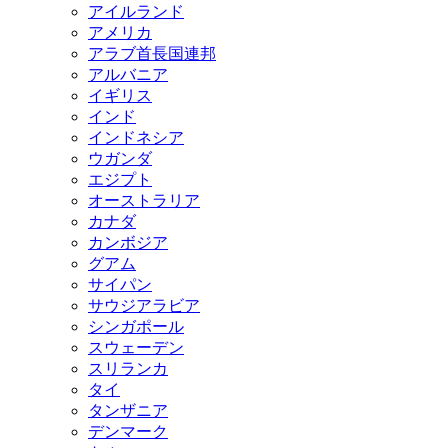
アイルランド
アメリカ
アラブ首長国連邦
アルバニア
イギリス
インド
インドネシア
ウガンダ
エジプト
オーストラリア
カナダ
カンボジア
グアム
サイパン
サウジアラビア
シンガポール
スウェーデン
スリランカ
タイ
タンザニア
デンマーク