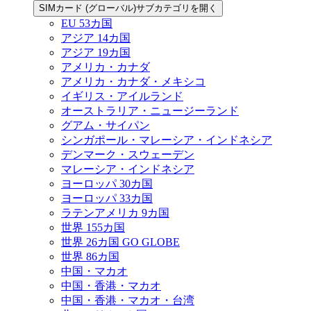
SIMカード (グローバル)サブカテゴリを開く
EU 53カ国
アジア 14カ国
アジア 19カ国
アメリカ・カナダ
アメリカ・カナダ・メキシコ
イギリス・アイルランド
オーストラリア・ニュージーランド
グアム・サイパン
シンガポール・マレーシア・インドネシア
デンマーク・スウェーデン
マレーシア・インドネシア
ヨーロッパ 30カ国
ヨーロッパ 33カ国
ラテンアメリカ 9カ国
世界 155カ国
世界 26カ国 GO GLOBE
世界 86カ国
中国・マカオ
中国・香港・マカオ
中国・香港・マカオ・台湾