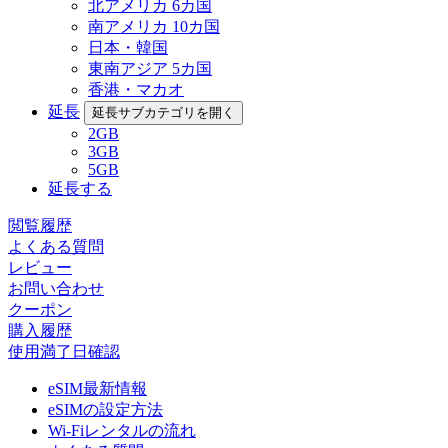
北アメリカ 6カ国
南アメリカ 10カ国
日本・韓国
東南アジア 5カ国
香港・マカオ
延長
延長サブカテゴリを開く
2GB
3GB
5GB
延長する
閲覧履歴
よくある質問
レビュー
お問い合わせ
クーポン
購入履歴
使用満了日確認
eSIM最新情報
eSIMの設定方法
Wi-Fiレンタルの流れ