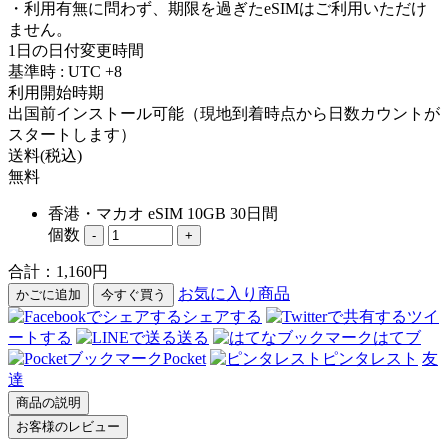
・利用有無に問わず、期限を過ぎたeSIMはご利用いただけ
ません。
1日の日付変更時間
基準時 : UTC +8
利用開始時期
出国前インストール可能（現地到着時点から日数カウントが
スタートします）
送料(税込)
無料
香港・マカオ eSIM 10GB 30日間
個数
-
+
合計：
1,160
円
お気に入り商品
かごに追加
今すぐ買う
シェアする
ツイ
ートする
送る
はてブ
Pocket
ピンタレスト
友
達
商品の説明
お客様のレビュー