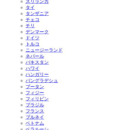
スリランカ
タイ
タンザニア
チェコ
チリ
デンマーク
ドイツ
トルコ
ニュージーランド
ネパール
パキスタン
ハワイ
ハンガリー
バングラデシュ
ブータン
フィジー
フィリピン
ブラジル
フランス
ブルネイ
ベトナム
ベラルーシ