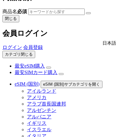
商品名
必須
閉じる
会員ログイン
日本語
ログイン
会員登録
カテゴリ閉じる
最安eSIM購入
最安SIMカード購入
eSIM (国別)
eSIM (国別)サブカテゴリを開く
アイルランド
アメリカ
アラブ首長国連邦
アルゼンチン
アルバニア
イギリス
イスラエル
イタリア