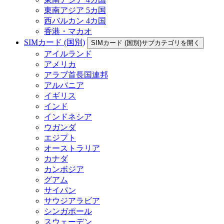
東南アジア 5カ国
西バルカン 4カ国
香港・マカオ
SIMカード (国別)
SIMカード (国別)サブカテゴリを開く
アイルランド
アメリカ
アラブ首長国連邦
アルバニア
イギリス
インド
インドネシア
ウガンダ
エジプト
オーストラリア
カナダ
カンボジア
グアム
サイパン
サウジアラビア
シンガポール
スウェーデン