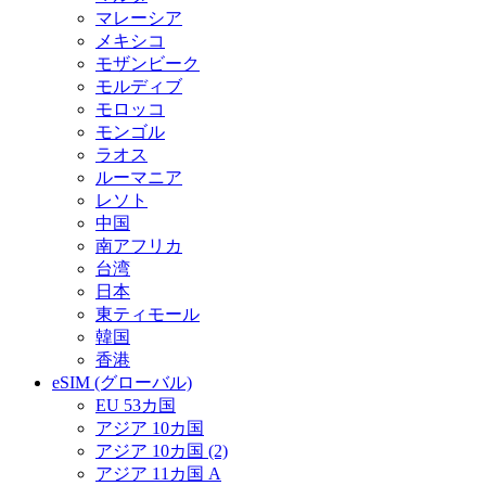
マレーシア
メキシコ
モザンビーク
モルディブ
モロッコ
モンゴル
ラオス
ルーマニア
レソト
中国
南アフリカ
台湾
日本
東ティモール
韓国
香港
eSIM (グローバル)
EU 53カ国
アジア 10カ国
アジア 10カ国 (2)
アジア 11カ国 A