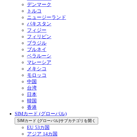
デンマーク
トルコ
ニュージーランド
パキスタン
フィジー
フィリピン
ブラジル
ブルネイ
ベラルーシ
マレーシア
メキシコ
モロッコ
中国
台湾
日本
韓国
香港
SIMカード (グローバル)
SIMカード (グローバル)サブカテゴリを開く
EU 53カ国
アジア 14カ国