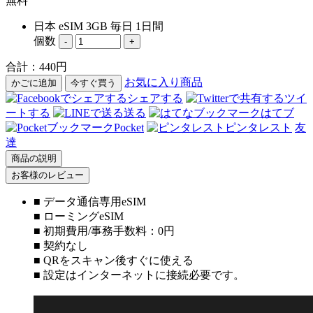
無料
日本 eSIM 3GB 毎日 1日間
個数
-
+
合計：
440
円
お気に入り商品
かごに追加
今すぐ買う
シェアする
ツイ
ートする
送る
はてブ
Pocket
ピンタレスト
友
達
商品の説明
お客様のレビュー
■ データ通信専用eSIM
■ ローミングeSIM
■ 初期費用/事務手数料：0円
■ 契約なし
■ QRをスキャン後すぐに使える
■ 設定はインターネットに接続必要です。