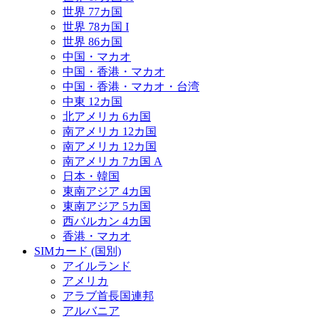
世界 77カ国
世界 78カ国 I
世界 86カ国
中国・マカオ
中国・香港・マカオ
中国・香港・マカオ・台湾
中東 12カ国
北アメリカ 6カ国
南アメリカ 12カ国
南アメリカ 12カ国
南アメリカ 7カ国 A
日本・韓国
東南アジア 4カ国
東南アジア 5カ国
西バルカン 4カ国
香港・マカオ
SIMカード (国別)
アイルランド
アメリカ
アラブ首長国連邦
アルバニア