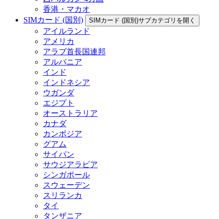
香港・マカオ
SIMカード (国別)
SIMカード (国別)サブカテゴリを開く
アイルランド
アメリカ
アラブ首長国連邦
アルバニア
インド
インドネシア
ウガンダ
エジプト
オーストラリア
カナダ
カンボジア
グアム
サイパン
サウジアラビア
シンガポール
スウェーデン
スリランカ
タイ
タンザニア