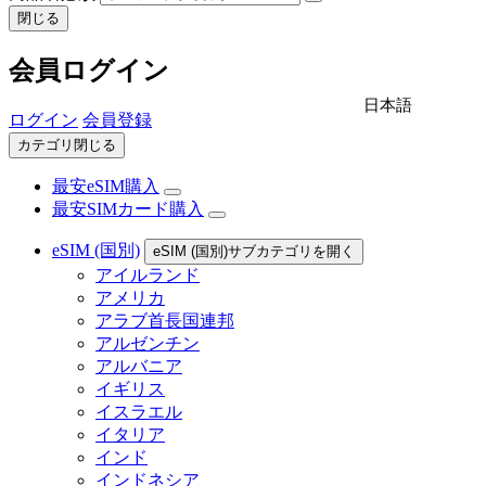
閉じる
会員ログイン
日本語
ログイン
会員登録
カテゴリ閉じる
最安eSIM購入
最安SIMカード購入
eSIM (国別)
eSIM (国別)サブカテゴリを開く
アイルランド
アメリカ
アラブ首長国連邦
アルゼンチン
アルバニア
イギリス
イスラエル
イタリア
インド
インドネシア