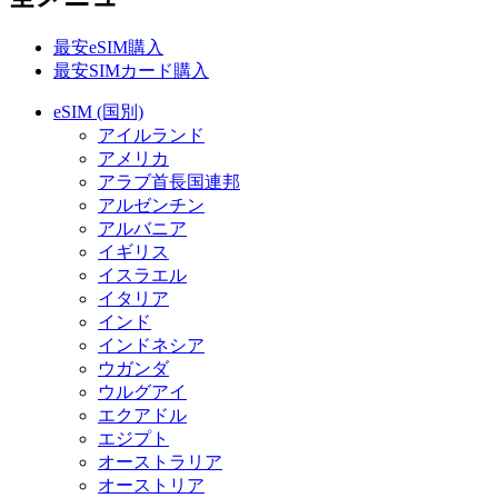
最安eSIM購入
最安SIMカード購入
eSIM (国別)
アイルランド
アメリカ
アラブ首長国連邦
アルゼンチン
アルバニア
イギリス
イスラエル
イタリア
インド
インドネシア
ウガンダ
ウルグアイ
エクアドル
エジプト
オーストラリア
オーストリア