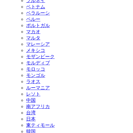
ブルネイ
ベトナム
ベラルーシ
ペルー
ポルトガル
マカオ
マルタ
マレーシア
メキシコ
モザンビーク
モルディブ
モロッコ
モンゴル
ラオス
ルーマニア
レソト
中国
南アフリカ
台湾
日本
東ティモール
韓国