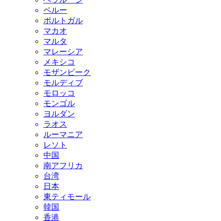
ペルー
ポルトガル
マカオ
マルタ
マレーシア
メキシコ
モザンビーク
モルディブ
モロッコ
モンゴル
ヨルダン
ラオス
ルーマニア
レソト
中国
南アフリカ
台湾
日本
東ティモール
韓国
香港