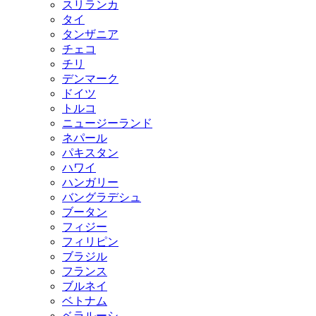
スリランカ
タイ
タンザニア
チェコ
チリ
デンマーク
ドイツ
トルコ
ニュージーランド
ネパール
パキスタン
ハワイ
ハンガリー
バングラデシュ
ブータン
フィジー
フィリピン
ブラジル
フランス
ブルネイ
ベトナム
ベラルーシ