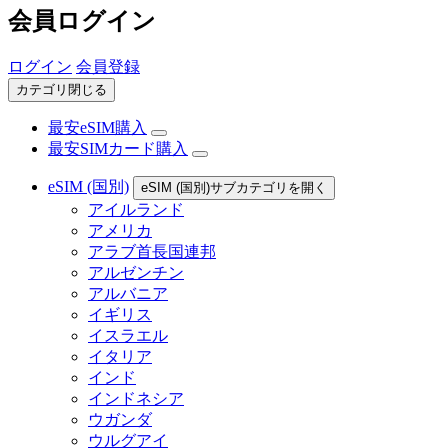
会員ログイン
ログイン
会員登録
カテゴリ閉じる
最安eSIM購入
最安SIMカード購入
eSIM (国別)
eSIM (国別)サブカテゴリを開く
アイルランド
アメリカ
アラブ首長国連邦
アルゼンチン
アルバニア
イギリス
イスラエル
イタリア
インド
インドネシア
ウガンダ
ウルグアイ