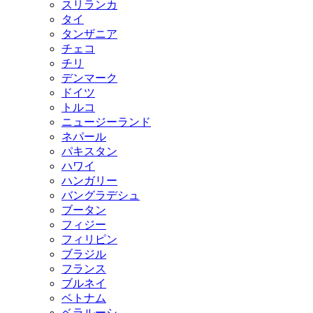
スリランカ
タイ
タンザニア
チェコ
チリ
デンマーク
ドイツ
トルコ
ニュージーランド
ネパール
パキスタン
ハワイ
ハンガリー
バングラデシュ
ブータン
フィジー
フィリピン
ブラジル
フランス
ブルネイ
ベトナム
ベラルーシ