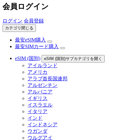
会員ログイン
ログイン
会員登録
カテゴリ閉じる
最安eSIM購入
最安SIMカード購入
eSIM (国別)
eSIM (国別)サブカテゴリを開く
アイルランド
アメリカ
アラブ首長国連邦
アルゼンチン
アルバニア
イギリス
イスラエル
イタリア
インド
インドネシア
ウガンダ
ウルグアイ