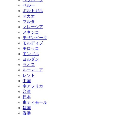
ペルー
ポルトガル
マカオ
マルタ
マレーシア
メキシコ
モザンビーク
モルディブ
モロッコ
モンゴル
ヨルダン
ラオス
ルーマニア
レソト
中国
南アフリカ
台湾
日本
東ティモール
韓国
香港