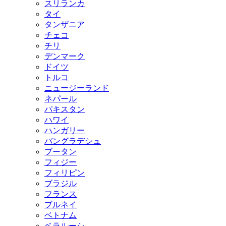
スリランカ
タイ
タンザニア
チェコ
チリ
デンマーク
ドイツ
トルコ
ニュージーランド
ネパール
パキスタン
ハワイ
ハンガリー
バングラデシュ
ブータン
フィジー
フィリピン
ブラジル
フランス
ブルネイ
ベトナム
ベラルーシ