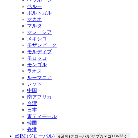
ペルー
ポルトガル
マカオ
マルタ
マレーシア
メキシコ
モザンビーク
モルディブ
モロッコ
モンゴル
ラオス
ルーマニア
レソト
中国
南アフリカ
台湾
日本
東ティモール
韓国
香港
eSIM (グローバル)
eSIM (グローバル)サブカテゴリを開く