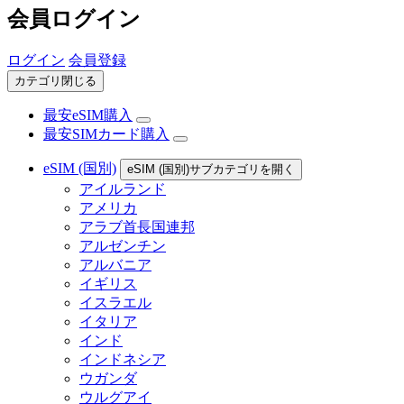
会員ログイン
ログイン
会員登録
カテゴリ閉じる
最安eSIM購入
最安SIMカード購入
eSIM (国別)
eSIM (国別)サブカテゴリを開く
アイルランド
アメリカ
アラブ首長国連邦
アルゼンチン
アルバニア
イギリス
イスラエル
イタリア
インド
インドネシア
ウガンダ
ウルグアイ