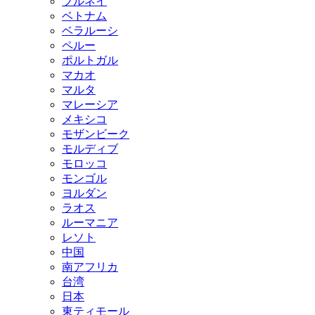
ブルネイ
ベトナム
ベラルーシ
ペルー
ポルトガル
マカオ
マルタ
マレーシア
メキシコ
モザンビーク
モルディブ
モロッコ
モンゴル
ヨルダン
ラオス
ルーマニア
レソト
中国
南アフリカ
台湾
日本
東ティモール