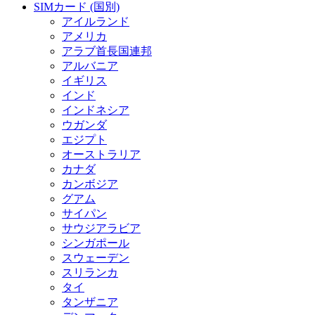
SIMカード (国別)
アイルランド
アメリカ
アラブ首長国連邦
アルバニア
イギリス
インド
インドネシア
ウガンダ
エジプト
オーストラリア
カナダ
カンボジア
グアム
サイパン
サウジアラビア
シンガポール
スウェーデン
スリランカ
タイ
タンザニア