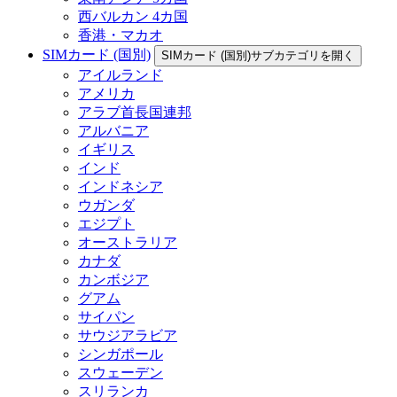
西バルカン 4カ国
香港・マカオ
SIMカード (国別)
SIMカード (国別)サブカテゴリを開く
アイルランド
アメリカ
アラブ首長国連邦
アルバニア
イギリス
インド
インドネシア
ウガンダ
エジプト
オーストラリア
カナダ
カンボジア
グアム
サイパン
サウジアラビア
シンガポール
スウェーデン
スリランカ