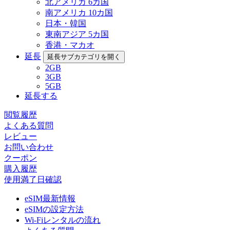
北アメリカ 6カ国
南アメリカ 10カ国
日本・韓国
東南アジア 5カ国
香港・マカオ
延長
延長サブカテゴリを開く
2GB
3GB
5GB
延長する
閲覧履歴
よくある質問
レビュー
お問い合わせ
クーポン
購入履歴
使用満了日確認
eSIM最新情報
eSIMの設定方法
Wi-Fiレンタルの流れ