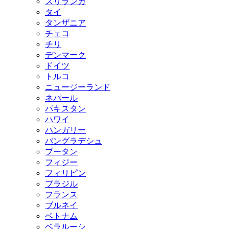
スリランカ
タイ
タンザニア
チェコ
チリ
デンマーク
ドイツ
トルコ
ニュージーランド
ネパール
パキスタン
ハワイ
ハンガリー
バングラデシュ
ブータン
フィジー
フィリピン
ブラジル
フランス
ブルネイ
ベトナム
ベラルーシ