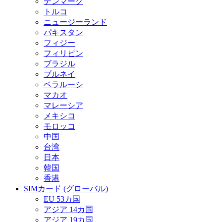
デンマーク
トルコ
ニュージーランド
パキスタン
フィジー
フィリピン
ブラジル
ブルネイ
ベラルーシ
マカオ
マレーシア
メキシコ
モロッコ
中国
台湾
日本
韓国
香港
SIMカード (グローバル)
EU 53カ国
アジア 14カ国
アジア 19カ国