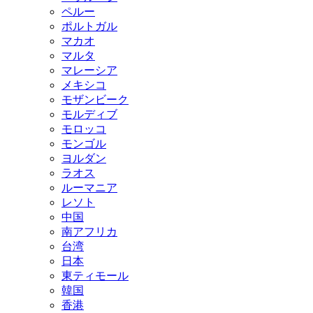
ペルー
ポルトガル
マカオ
マルタ
マレーシア
メキシコ
モザンビーク
モルディブ
モロッコ
モンゴル
ヨルダン
ラオス
ルーマニア
レソト
中国
南アフリカ
台湾
日本
東ティモール
韓国
香港