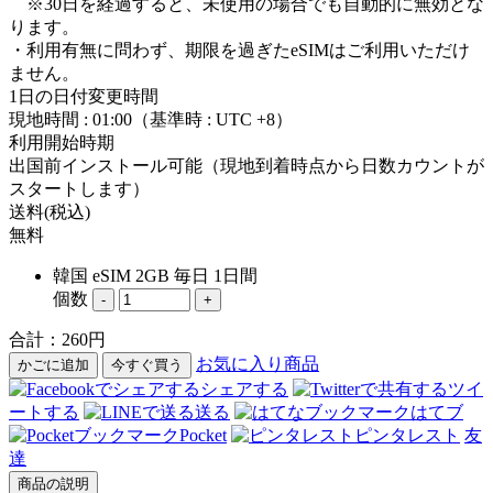
※30日を経過すると、未使用の場合でも自動的に無効とな
ります。
・利用有無に問わず、期限を過ぎたeSIMはご利用いただけ
ません。
1日の日付変更時間
現地時間 : 01:00（基準時 : UTC +8）
利用開始時期
出国前インストール可能（現地到着時点から日数カウントが
スタートします）
送料(税込)
無料
韓国 eSIM 2GB 毎日 1日間
個数
-
+
合計：
260
円
お気に入り商品
かごに追加
今すぐ買う
シェアする
ツイ
ートする
送る
はてブ
Pocket
ピンタレスト
友
達
商品の説明