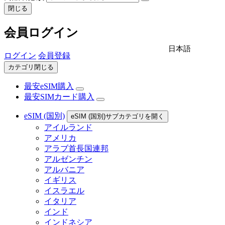
閉じる
会員ログイン
日本語
ログイン
会員登録
カテゴリ閉じる
最安eSIM購入
最安SIMカード購入
eSIM (国別)
eSIM (国別)サブカテゴリを開く
アイルランド
アメリカ
アラブ首長国連邦
アルゼンチン
アルバニア
イギリス
イスラエル
イタリア
インド
インドネシア