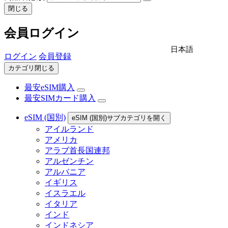
閉じる
会員ログイン
日本語
ログイン
会員登録
カテゴリ閉じる
最安eSIM購入
最安SIMカード購入
eSIM (国別)
eSIM (国別)サブカテゴリを開く
アイルランド
アメリカ
アラブ首長国連邦
アルゼンチン
アルバニア
イギリス
イスラエル
イタリア
インド
インドネシア