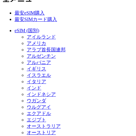
最安eSIM購入
最安SIMカード購入
eSIM (国別)
アイルランド
アメリカ
アラブ首長国連邦
アルゼンチン
アルバニア
イギリス
イスラエル
イタリア
インド
インドネシア
ウガンダ
ウルグアイ
エクアドル
エジプト
オーストラリア
オーストリア