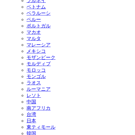
ブルネイ
ベトナム
ベラルーシ
ペルー
ポルトガル
マカオ
マルタ
マレーシア
メキシコ
モザンビーク
モルディブ
モロッコ
モンゴル
ラオス
ルーマニア
レソト
中国
南アフリカ
台湾
日本
東ティモール
韓国