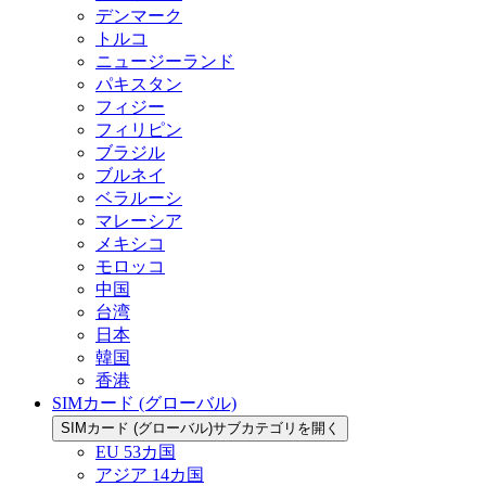
デンマーク
トルコ
ニュージーランド
パキスタン
フィジー
フィリピン
ブラジル
ブルネイ
ベラルーシ
マレーシア
メキシコ
モロッコ
中国
台湾
日本
韓国
香港
SIMカード (グローバル)
SIMカード (グローバル)サブカテゴリを開く
EU 53カ国
アジア 14カ国