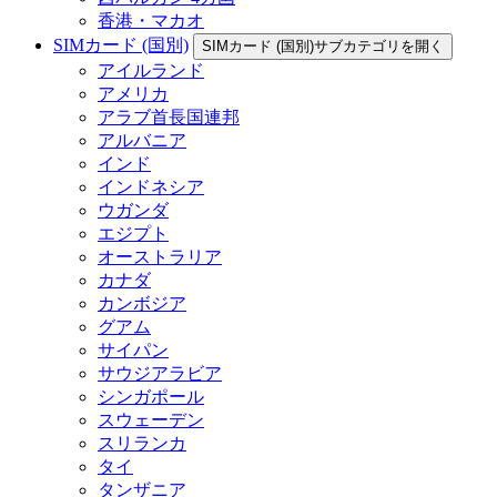
香港・マカオ
SIMカード (国別)
SIMカード (国別)サブカテゴリを開く
アイルランド
アメリカ
アラブ首長国連邦
アルバニア
インド
インドネシア
ウガンダ
エジプト
オーストラリア
カナダ
カンボジア
グアム
サイパン
サウジアラビア
シンガポール
スウェーデン
スリランカ
タイ
タンザニア