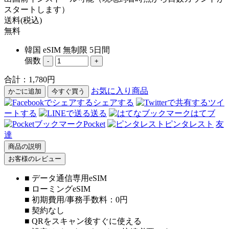
スタートします）
送料(税込)
無料
韓国 eSIM 無制限 5日間
個数
-
+
合計：
1,780
円
お気に入り商品
かごに追加
今すぐ買う
シェアする
ツイ
ートする
送る
はてブ
Pocket
ピンタレスト
友
達
商品の説明
お客様のレビュー
■ データ通信専用eSIM
■ ローミングeSIM
■ 初期費用/事務手数料：0円
■ 契約なし
■ QRをスキャン後すぐに使える