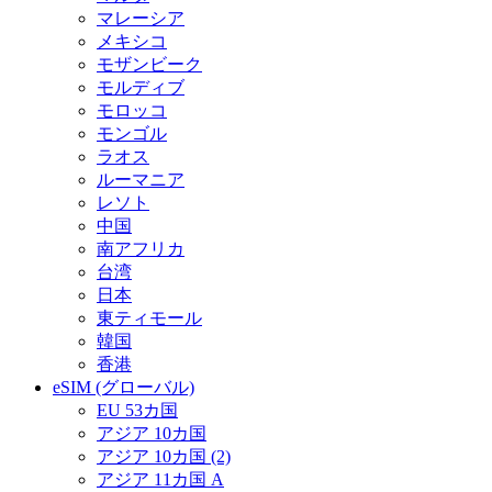
マレーシア
メキシコ
モザンビーク
モルディブ
モロッコ
モンゴル
ラオス
ルーマニア
レソト
中国
南アフリカ
台湾
日本
東ティモール
韓国
香港
eSIM (グローバル)
EU 53カ国
アジア 10カ国
アジア 10カ国 (2)
アジア 11カ国 A