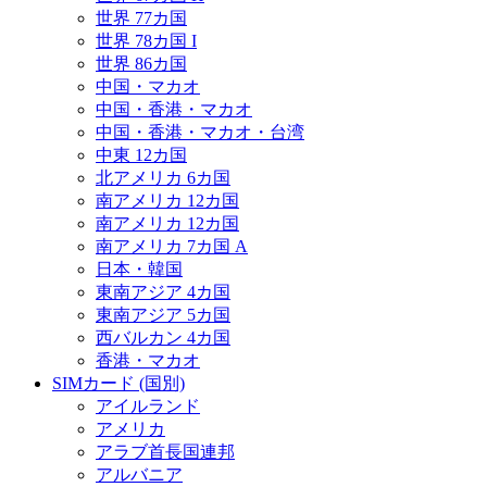
世界 77カ国
世界 78カ国 I
世界 86カ国
中国・マカオ
中国・香港・マカオ
中国・香港・マカオ・台湾
中東 12カ国
北アメリカ 6カ国
南アメリカ 12カ国
南アメリカ 12カ国
南アメリカ 7カ国 A
日本・韓国
東南アジア 4カ国
東南アジア 5カ国
西バルカン 4カ国
香港・マカオ
SIMカード (国別)
アイルランド
アメリカ
アラブ首長国連邦
アルバニア