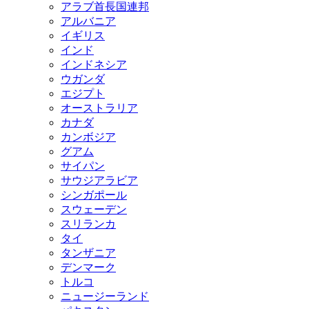
アラブ首長国連邦
アルバニア
イギリス
インド
インドネシア
ウガンダ
エジプト
オーストラリア
カナダ
カンボジア
グアム
サイパン
サウジアラビア
シンガポール
スウェーデン
スリランカ
タイ
タンザニア
デンマーク
トルコ
ニュージーランド