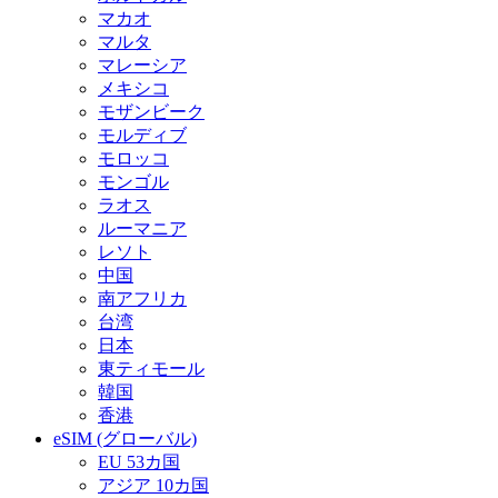
マカオ
マルタ
マレーシア
メキシコ
モザンビーク
モルディブ
モロッコ
モンゴル
ラオス
ルーマニア
レソト
中国
南アフリカ
台湾
日本
東ティモール
韓国
香港
eSIM (グローバル)
EU 53カ国
アジア 10カ国