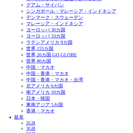
グアム・サイパン
シンガポール・マレーシア・インドネシア
デンマーク・スウェーデン
マレーシア・インドネシア
ヨーロッパ 30カ国
ヨーロッパ 33カ国
ラテンアメリカ 9カ国
世界 155カ国
世界 26カ国 GO GLOBE
世界 86カ国
中国・マカオ
中国・香港・マカオ
中国・香港・マカオ・台湾
北アメリカ 6カ国
南アメリカ 10カ国
日本・韓国
東南アジア 5カ国
香港・マカオ
延長
2GB
3GB