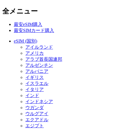
全メニュー
最安eSIM購入
最安SIMカード購入
eSIM (国別)
アイルランド
アメリカ
アラブ首長国連邦
アルゼンチン
アルバニア
イギリス
イスラエル
イタリア
インド
インドネシア
ウガンダ
ウルグアイ
エクアドル
エジプト