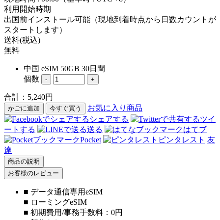
利用開始時期
出国前インストール可能（現地到着時点から日数カウントが
スタートします）
送料(税込)
無料
中国 eSIM 50GB 30日間
個数
-
+
合計：
5,240
円
お気に入り商品
かごに追加
今すぐ買う
シェアする
ツイ
ートする
送る
はてブ
Pocket
ピンタレスト
友
達
商品の説明
お客様のレビュー
■ データ通信専用eSIM
■ ローミングeSIM
■ 初期費用/事務手数料：0円