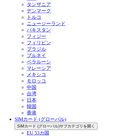
タンザニア
デンマーク
トルコ
ニュージーランド
パキスタン
フィジー
フィリピン
ブラジル
ブルネイ
ベラルーシ
マレーシア
メキシコ
モロッコ
中国
台湾
日本
韓国
香港
SIMカード (グローバル)
SIMカード (グローバル)サブカテゴリを開く
EU 53カ国