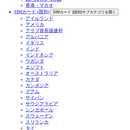
香港・マカオ
SIMカード (国別)
SIMカード (国別)サブカテゴリを開く
アイルランド
アメリカ
アラブ首長国連邦
アルバニア
イギリス
インド
インドネシア
ウガンダ
エジプト
オーストラリア
カナダ
カンボジア
グアム
サイパン
サウジアラビア
シンガポール
スウェーデン
スリランカ
タイ