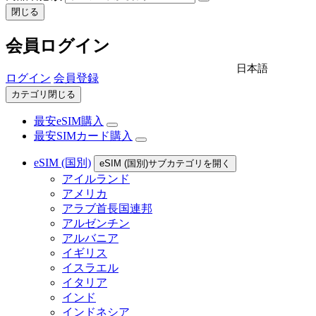
閉じる
会員ログイン
日本語
ログイン
会員登録
カテゴリ閉じる
最安eSIM購入
最安SIMカード購入
eSIM (国別)
eSIM (国別)サブカテゴリを開く
アイルランド
アメリカ
アラブ首長国連邦
アルゼンチン
アルバニア
イギリス
イスラエル
イタリア
インド
インドネシア