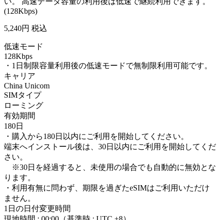
い。 高速データ容量の利用後は低速で継続利用できます。
(128Kbps)
5,240
円 税込
低速モード
128Kbps
・1日制限容量利用後の低速モードで無制限利用可能です。
キャリア
China Unicom
SIMタイプ
ローミング
有効期間
180日
・購入から180日以内にご利用を開始してください。
端末へインストール後は、30日以内にご利用を開始してくだ
さい。
※30日を経過すると、未使用の場合でも自動的に無効とな
ります。
・利用有無に問わず、期限を過ぎたeSIMはご利用いただけ
ません。
1日の日付変更時間
現地時間 : 00:00（基準時 : UTC +8）