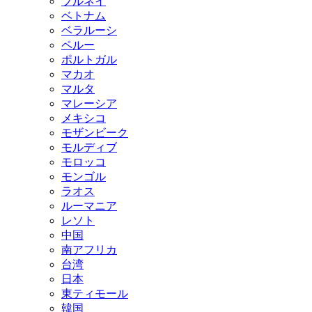
ブルネイ
ベトナム
ベラルーシ
ペルー
ポルトガル
マカオ
マルタ
マレーシア
メキシコ
モザンビーク
モルディブ
モロッコ
モンゴル
ラオス
ルーマニア
レソト
中国
南アフリカ
台湾
日本
東ティモール
韓国