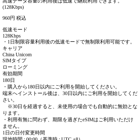
高速データ容量の利用後は低速で継続利用できます。
(128Kbps)
960
円 税込
低速モード
128Kbps
・1日制限容量利用後の低速モードで無制限利用可能です。
キャリア
China Unicom
SIMタイプ
ローミング
有効期間
180日
・購入から180日以内にご利用を開始してください。
端末へインストール後は、30日以内にご利用を開始してくだ
さい。
※30日を経過すると、未使用の場合でも自動的に無効とな
ります。
・利用有無に問わず、期限を過ぎたeSIMはご利用いただけ
ません。
1日の日付変更時間
現地時間 : 00:00（基準時 : UTC +8）