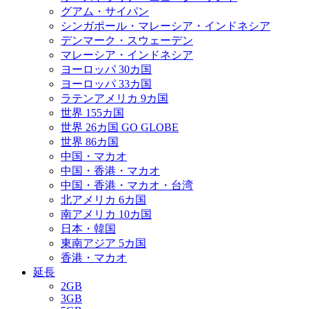
グアム・サイパン
シンガポール・マレーシア・インドネシア
デンマーク・スウェーデン
マレーシア・インドネシア
ヨーロッパ 30カ国
ヨーロッパ 33カ国
ラテンアメリカ 9カ国
世界 155カ国
世界 26カ国 GO GLOBE
世界 86カ国
中国・マカオ
中国・香港・マカオ
中国・香港・マカオ・台湾
北アメリカ 6カ国
南アメリカ 10カ国
日本・韓国
東南アジア 5カ国
香港・マカオ
延長
2GB
3GB