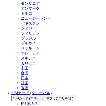
タンザニア
デンマーク
トルコ
ニュージーランド
パキスタン
フィジー
フィリピン
ブラジル
ブルネイ
ベラルーシ
マレーシア
メキシコ
モロッコ
中国
台湾
日本
韓国
香港
SIMカード (グローバル)
SIMカード (グローバル)サブカテゴリを開く
EU 53カ国