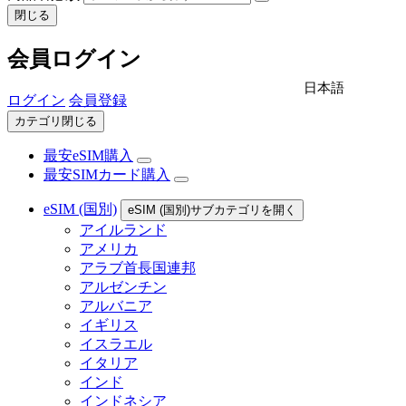
閉じる
会員ログイン
日本語
ログイン
会員登録
カテゴリ閉じる
最安eSIM購入
最安SIMカード購入
eSIM (国別)
eSIM (国別)サブカテゴリを開く
アイルランド
アメリカ
アラブ首長国連邦
アルゼンチン
アルバニア
イギリス
イスラエル
イタリア
インド
インドネシア