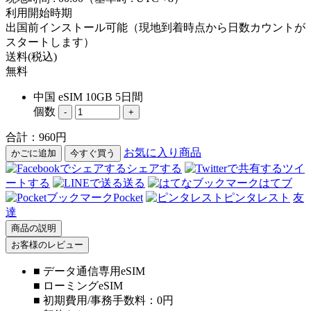
利用開始時期
出国前インストール可能（現地到着時点から日数カウントが
スタートします）
送料(税込)
無料
中国 eSIM 10GB 5日間
個数
-
+
合計：
960
円
お気に入り商品
かごに追加
今すぐ買う
シェアする
ツイ
ートする
送る
はてブ
Pocket
ピンタレスト
友
達
商品の説明
お客様のレビュー
■ データ通信専用eSIM
■ ローミングeSIM
■ 初期費用/事務手数料：0円