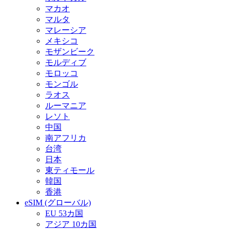
マカオ
マルタ
マレーシア
メキシコ
モザンビーク
モルディブ
モロッコ
モンゴル
ラオス
ルーマニア
レソト
中国
南アフリカ
台湾
日本
東ティモール
韓国
香港
eSIM (グローバル)
EU 53カ国
アジア 10カ国