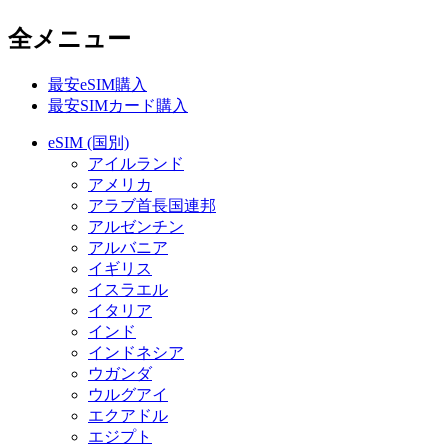
全メニュー
最安eSIM購入
最安SIMカード購入
eSIM (国別)
アイルランド
アメリカ
アラブ首長国連邦
アルゼンチン
アルバニア
イギリス
イスラエル
イタリア
インド
インドネシア
ウガンダ
ウルグアイ
エクアドル
エジプト