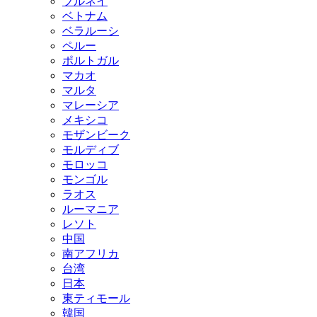
ブルネイ
ベトナム
ベラルーシ
ペルー
ポルトガル
マカオ
マルタ
マレーシア
メキシコ
モザンビーク
モルディブ
モロッコ
モンゴル
ラオス
ルーマニア
レソト
中国
南アフリカ
台湾
日本
東ティモール
韓国