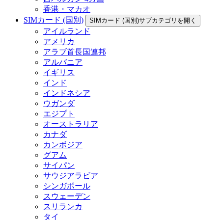
香港・マカオ
SIMカード (国別)
SIMカード (国別)サブカテゴリを開く
アイルランド
アメリカ
アラブ首長国連邦
アルバニア
イギリス
インド
インドネシア
ウガンダ
エジプト
オーストラリア
カナダ
カンボジア
グアム
サイパン
サウジアラビア
シンガポール
スウェーデン
スリランカ
タイ