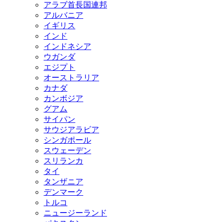
アラブ首長国連邦
アルバニア
イギリス
インド
インドネシア
ウガンダ
エジプト
オーストラリア
カナダ
カンボジア
グアム
サイパン
サウジアラビア
シンガポール
スウェーデン
スリランカ
タイ
タンザニア
デンマーク
トルコ
ニュージーランド