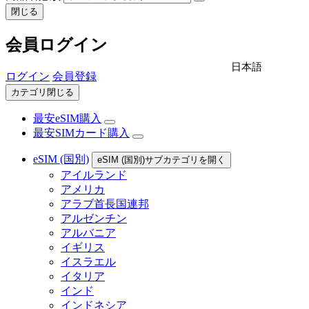
閉じる
会員ログイン
日本語
ログイン
会員登録
カテゴリ閉じる
最安eSIM購入
最安SIMカード購入
eSIM (国別)
eSIM (国別)サブカテゴリを開く
アイルランド
アメリカ
アラブ首長国連邦
アルゼンチン
アルバニア
イギリス
イスラエル
イタリア
インド
インドネシア