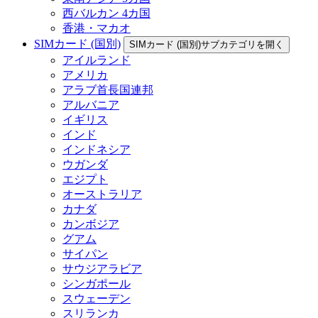
西バルカン 4カ国
香港・マカオ
SIMカード (国別)
SIMカード (国別)サブカテゴリを開く
アイルランド
アメリカ
アラブ首長国連邦
アルバニア
イギリス
インド
インドネシア
ウガンダ
エジプト
オーストラリア
カナダ
カンボジア
グアム
サイパン
サウジアラビア
シンガポール
スウェーデン
スリランカ