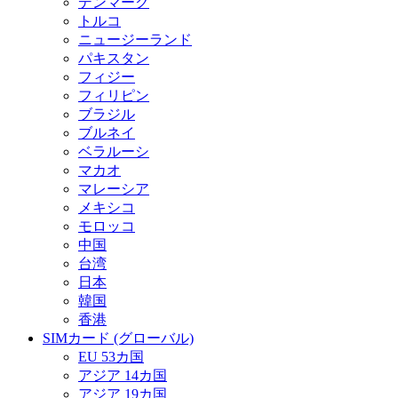
デンマーク
トルコ
ニュージーランド
パキスタン
フィジー
フィリピン
ブラジル
ブルネイ
ベラルーシ
マカオ
マレーシア
メキシコ
モロッコ
中国
台湾
日本
韓国
香港
SIMカード (グローバル)
EU 53カ国
アジア 14カ国
アジア 19カ国