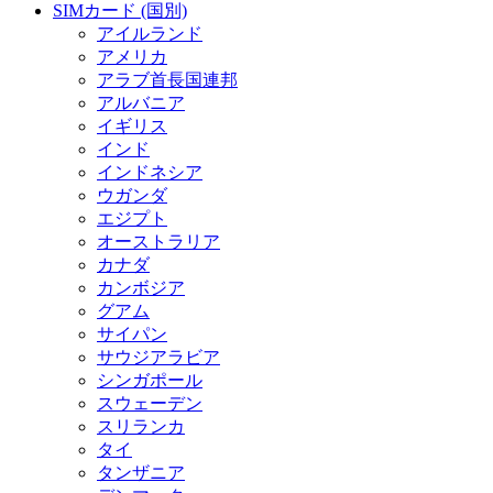
SIMカード (国別)
アイルランド
アメリカ
アラブ首長国連邦
アルバニア
イギリス
インド
インドネシア
ウガンダ
エジプト
オーストラリア
カナダ
カンボジア
グアム
サイパン
サウジアラビア
シンガポール
スウェーデン
スリランカ
タイ
タンザニア