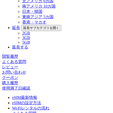
北アメリカ 6カ国
南アメリカ 10カ国
日本・韓国
東南アジア 5カ国
香港・マカオ
延長
延長サブカテゴリを開く
2GB
3GB
5GB
延長する
閲覧履歴
よくある質問
レビュー
お問い合わせ
クーポン
購入履歴
使用満了日確認
eSIM最新情報
eSIMの設定方法
Wi-Fiレンタルの流れ