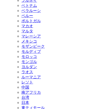
ブルネイ
ベトナム
ベラルーシ
ペルー
ポルトガル
マカオ
マルタ
マレーシア
メキシコ
モザンビーク
モルディブ
モロッコ
モンゴル
ヨルダン
ラオス
ルーマニア
レソト
中国
南アフリカ
台湾
日本
東ティモール