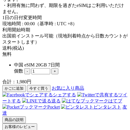
・利用有無に問わず、期限を過ぎたeSIMはご利用いただけ
ません。
1日の日付変更時間
現地時間 : 00:00（基準時 : UTC +8）
利用開始時期
出国前インストール可能（現地到着時点から日数カウントが
スタートします）
送料(税込)
無料
中国 eSIM 20GB 7日間
個数
-
+
合計：
1,980
円
お気に入り商品
かごに追加
今すぐ買う
シェアする
ツイ
ートする
送る
はてブ
Pocket
ピンタレスト
友
達
商品の説明
お客様のレビュー