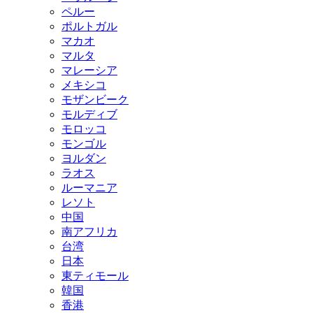
ペルー
ポルトガル
マカオ
マルタ
マレーシア
メキシコ
モザンビーク
モルディブ
モロッコ
モンゴル
ヨルダン
ラオス
ルーマニア
レソト
中国
南アフリカ
台湾
日本
東ティモール
韓国
香港