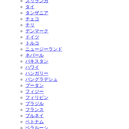
スリランカ
タイ
タンザニア
チェコ
チリ
デンマーク
ドイツ
トルコ
ニュージーランド
ネパール
パキスタン
ハワイ
ハンガリー
バングラデシュ
ブータン
フィジー
フィリピン
ブラジル
フランス
ブルネイ
ベトナム
ベラルーシ