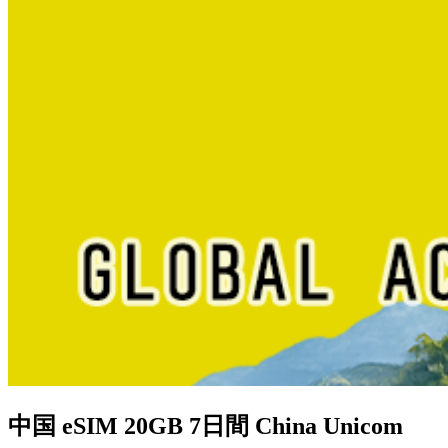
中国 eSIM 20GB 7日間 China Unicom