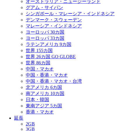
オーストラリア・ニュージーランド
グアム・サイパン
シンガポール・マレーシア・インドネシア
デンマーク・スウェーデン
マレーシア・インドネシア
ヨーロッパ 30カ国
ヨーロッパ 33カ国
ラテンアメリカ 9カ国
世界 155カ国
世界 26カ国 GO GLOBE
世界 86カ国
中国・マカオ
中国・香港・マカオ
中国・香港・マカオ・台湾
北アメリカ 6カ国
南アメリカ 10カ国
日本・韓国
東南アジア 5カ国
香港・マカオ
延長
2GB
3GB