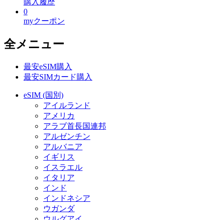
購入履歴
0
myクーポン
全メニュー
最安eSIM購入
最安SIMカード購入
eSIM (国別)
アイルランド
アメリカ
アラブ首長国連邦
アルゼンチン
アルバニア
イギリス
イスラエル
イタリア
インド
インドネシア
ウガンダ
ウルグアイ