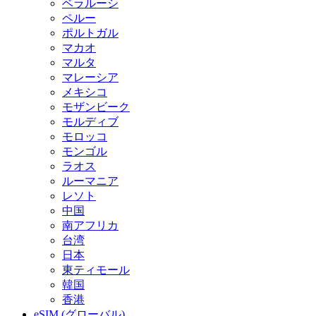
ベラルーシ
ペルー
ポルトガル
マカオ
マルタ
マレーシア
メキシコ
モザンビーク
モルディブ
モロッコ
モンゴル
ラオス
ルーマニア
レソト
中国
南アフリカ
台湾
日本
東ティモール
韓国
香港
eSIM (グローバル)