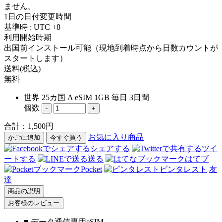
ません。
1日の日付変更時間
基準時 : UTC +8
利用開始時期
出国前インストール可能（現地到着時点から日数カウントが
スタートします）
送料(税込)
無料
世界 25カ国 A eSIM 1GB 毎日 3日間
個数
-
+
合計：
1,500
円
お気に入り商品
かごに追加
今すぐ買う
シェアする
ツイ
ートする
送る
はてブ
Pocket
ピンタレスト
友
達
商品の説明
お客様のレビュー
■ データ通信専用eSIM