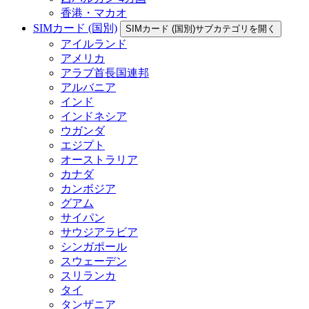
香港・マカオ
SIMカード (国別)
SIMカード (国別)サブカテゴリを開く
アイルランド
アメリカ
アラブ首長国連邦
アルバニア
インド
インドネシア
ウガンダ
エジプト
オーストラリア
カナダ
カンボジア
グアム
サイパン
サウジアラビア
シンガポール
スウェーデン
スリランカ
タイ
タンザニア