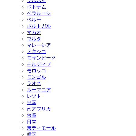
ブルネイ
ベトナム
ベラルーシ
ペルー
ポルトガル
マカオ
マルタ
マレーシア
メキシコ
モザンビーク
モルディブ
モロッコ
モンゴル
ラオス
ルーマニア
レソト
中国
南アフリカ
台湾
日本
東ティモール
韓国