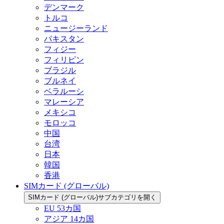
デンマーク
トルコ
ニュージーランド
パキスタン
フィジー
フィリピン
ブラジル
ブルネイ
ベラルーシ
マレーシア
メキシコ
モロッコ
中国
台湾
日本
韓国
香港
SIMカード (グローバル)
SIMカード (グローバル)サブカテゴリを開く
EU 53カ国
アジア 14カ国