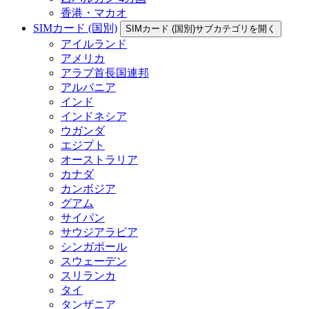
香港・マカオ
SIMカード (国別)
SIMカード (国別)サブカテゴリを開く
アイルランド
アメリカ
アラブ首長国連邦
アルバニア
インド
インドネシア
ウガンダ
エジプト
オーストラリア
カナダ
カンボジア
グアム
サイパン
サウジアラビア
シンガポール
スウェーデン
スリランカ
タイ
タンザニア