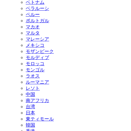
ベトナム
ベラルーシ
ペルー
ポルトガル
マカオ
マルタ
マレーシア
メキシコ
モザンビーク
モルディブ
モロッコ
モンゴル
ラオス
ルーマニア
レソト
中国
南アフリカ
台湾
日本
東ティモール
韓国