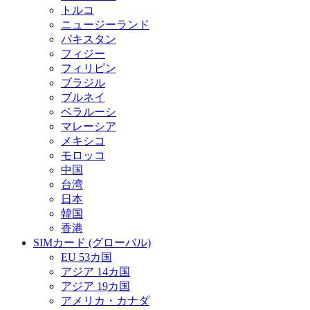
トルコ
ニュージーランド
パキスタン
フィジー
フィリピン
ブラジル
ブルネイ
ベラルーシ
マレーシア
メキシコ
モロッコ
中国
台湾
日本
韓国
香港
SIMカード (グローバル)
EU 53カ国
アジア 14カ国
アジア 19カ国
アメリカ・カナダ