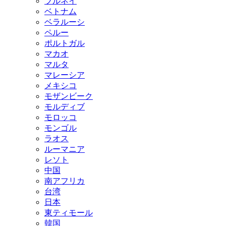
ブルネイ
ベトナム
ベラルーシ
ペルー
ポルトガル
マカオ
マルタ
マレーシア
メキシコ
モザンビーク
モルディブ
モロッコ
モンゴル
ラオス
ルーマニア
レソト
中国
南アフリカ
台湾
日本
東ティモール
韓国