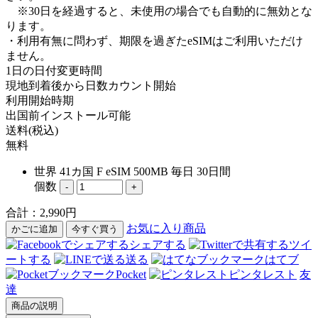
※30日を経過すると、未使用の場合でも自動的に無効とな
ります。
・利用有無に問わず、期限を過ぎたeSIMはご利用いただけ
ません。
1日の日付変更時間
現地到着後から日数カウント開始
利用開始時期
出国前インストール可能
送料(税込)
無料
世界 41カ国 F eSIM 500MB 毎日 30日間
個数
-
+
合計：
2,990
円
お気に入り商品
かごに追加
今すぐ買う
シェアする
ツイ
ートする
送る
はてブ
Pocket
ピンタレスト
友
達
商品の説明