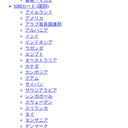
香港・マカオ
SIMカード (国別)
アイルランド
アメリカ
アラブ首長国連邦
アルバニア
インド
インドネシア
ウガンダ
エジプト
オーストラリア
カナダ
カンボジア
グアム
サイパン
サウジアラビア
シンガポール
スウェーデン
スリランカ
タイ
タンザニア
デンマーク