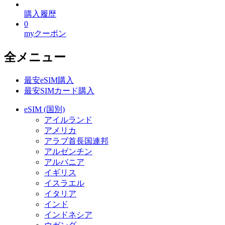
購入履歴
0
myクーポン
全メニュー
最安eSIM購入
最安SIMカード購入
eSIM (国別)
アイルランド
アメリカ
アラブ首長国連邦
アルゼンチン
アルバニア
イギリス
イスラエル
イタリア
インド
インドネシア