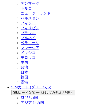
デンマーク
トルコ
ニュージーランド
パキスタン
フィジー
フィリピン
ブラジル
ブルネイ
ベラルーシ
マレーシア
メキシコ
モロッコ
中国
台湾
日本
韓国
香港
SIMカード (グローバル)
SIMカード (グローバル)サブカテゴリを開く
EU 53カ国
アジア 14カ国