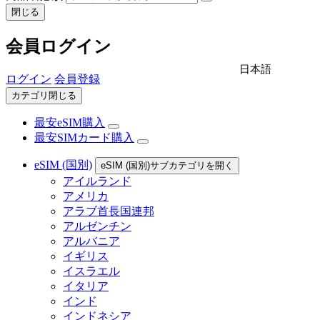
閉じる
会員ログイン
日本語
ログイン
会員登録
カテゴリ閉じる
最安eSIM購入
最安SIMカード購入
eSIM (国別)
eSIM (国別)サブカテゴリを開く
アイルランド
アメリカ
アラブ首長国連邦
アルゼンチン
アルバニア
イギリス
イスラエル
イタリア
インド
インドネシア