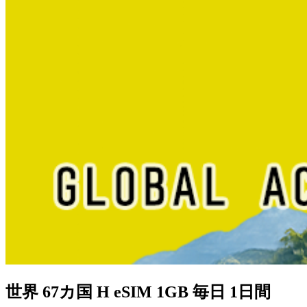
世界 67カ国 H eSIM 1GB 毎日 1日間