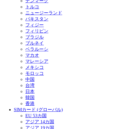
デンマーク
トルコ
ニュージーランド
パキスタン
フィジー
フィリピン
ブラジル
ブルネイ
ベラルーシ
マカオ
マレーシア
メキシコ
モロッコ
中国
台湾
日本
韓国
香港
SIMカード (グローバル)
EU 53カ国
アジア 14カ国
アジア 19カ国