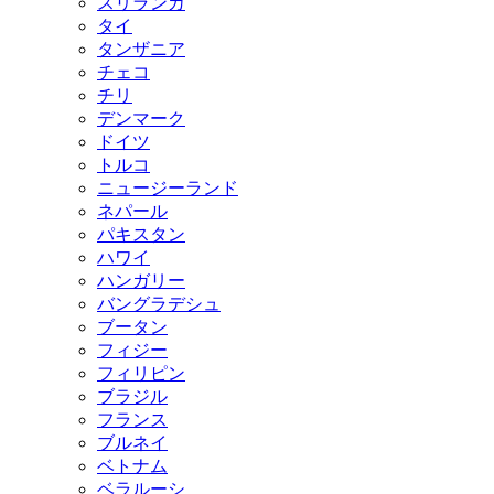
スリランカ
タイ
タンザニア
チェコ
チリ
デンマーク
ドイツ
トルコ
ニュージーランド
ネパール
パキスタン
ハワイ
ハンガリー
バングラデシュ
ブータン
フィジー
フィリピン
ブラジル
フランス
ブルネイ
ベトナム
ベラルーシ