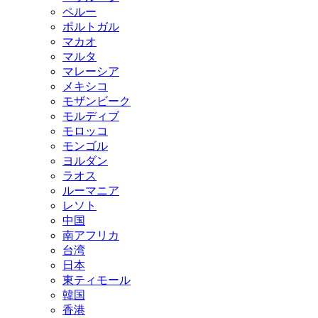
ペルー
ポルトガル
マカオ
マルタ
マレーシア
メキシコ
モザンビーク
モルディブ
モロッコ
モンゴル
ヨルダン
ラオス
ルーマニア
レソト
中国
南アフリカ
台湾
日本
東ティモール
韓国
香港