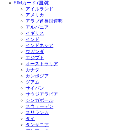
SIMカード (国別)
アイルランド
アメリカ
アラブ首長国連邦
アルバニア
イギリス
インド
インドネシア
ウガンダ
エジプト
オーストラリア
カナダ
カンボジア
グアム
サイパン
サウジアラビア
シンガポール
スウェーデン
スリランカ
タイ
タンザニア