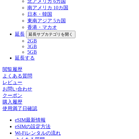
北アメリカ 6カ国
南アメリカ 10カ国
日本・韓国
東南アジア 5カ国
香港・マカオ
延長
延長サブカテゴリを開く
2GB
3GB
5GB
延長する
閲覧履歴
よくある質問
レビュー
お問い合わせ
クーポン
購入履歴
使用満了日確認
eSIM最新情報
eSIMの設定方法
Wi-Fiレンタルの流れ