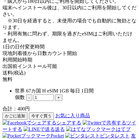
・購入から180日以内にご利用を開始してください。
端末へインストール後は、30日以内にご利用を開始してくだ
さい。
※30日を経過すると、未使用の場合でも自動的に無効とな
ります。
・利用有無に問わず、期限を過ぎたeSIMはご利用いただけ
ません。
1日の日付変更時間
現地到着後から日数カウント開始
利用開始時期
出国前インストール可能
送料(税込)
無料
世界 67カ国 H eSIM 1GB 毎日 1日間
個数
-
+
合計：
400
円
お気に入り商品
かごに追加
今すぐ買う
シェアする
ツイ
ートする
送る
はてブ
Pocket
ピンタレスト
友