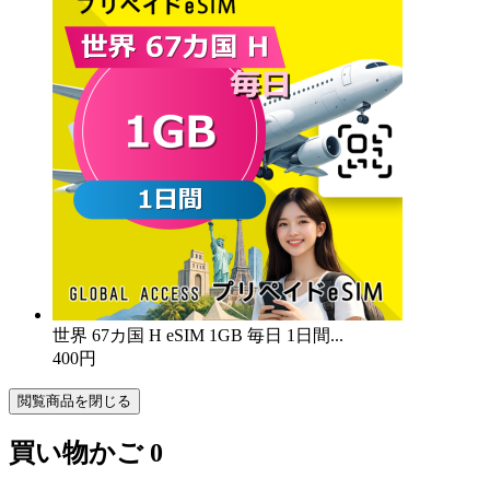
世界 67カ国 H eSIM 1GB 毎日 1日間...
400円
閲覧商品を閉じる
買い物かご
0