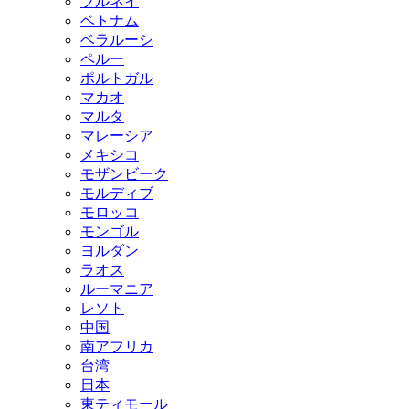
ブルネイ
ベトナム
ベラルーシ
ペルー
ポルトガル
マカオ
マルタ
マレーシア
メキシコ
モザンビーク
モルディブ
モロッコ
モンゴル
ヨルダン
ラオス
ルーマニア
レソト
中国
南アフリカ
台湾
日本
東ティモール