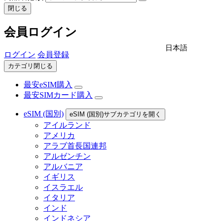
閉じる
会員ログイン
日本語
ログイン
会員登録
カテゴリ閉じる
最安eSIM購入
最安SIMカード購入
eSIM (国別)
eSIM (国別)サブカテゴリを開く
アイルランド
アメリカ
アラブ首長国連邦
アルゼンチン
アルバニア
イギリス
イスラエル
イタリア
インド
インドネシア