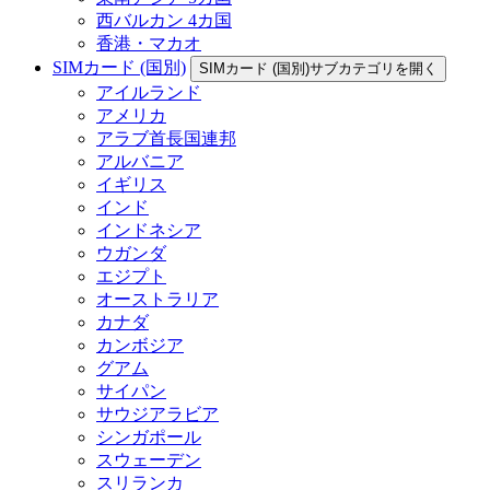
西バルカン 4カ国
香港・マカオ
SIMカード (国別)
SIMカード (国別)サブカテゴリを開く
アイルランド
アメリカ
アラブ首長国連邦
アルバニア
イギリス
インド
インドネシア
ウガンダ
エジプト
オーストラリア
カナダ
カンボジア
グアム
サイパン
サウジアラビア
シンガポール
スウェーデン
スリランカ