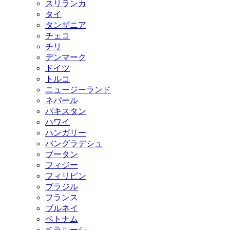
スリランカ
タイ
タンザニア
チェコ
チリ
デンマーク
ドイツ
トルコ
ニュージーランド
ネパール
パキスタン
ハワイ
ハンガリー
バングラデシュ
ブータン
フィジー
フィリピン
ブラジル
フランス
ブルネイ
ベトナム
ベラルーシ