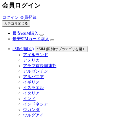
会員ログイン
ログイン
会員登録
カテゴリ閉じる
最安eSIM購入
最安SIMカード購入
eSIM (国別)
eSIM (国別)サブカテゴリを開く
アイルランド
アメリカ
アラブ首長国連邦
アルゼンチン
アルバニア
イギリス
イスラエル
イタリア
インド
インドネシア
ウガンダ
ウルグアイ