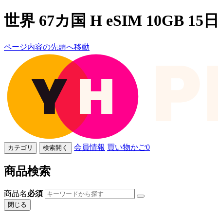
世界 67カ国 H eSIM 10GB 15
ページ内容の先頭へ移動
会員情報
買い物かご
0
カテゴリ
検索開く
商品検索
商品名
必須
閉じる