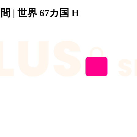
日間 | 世界 67カ国 H