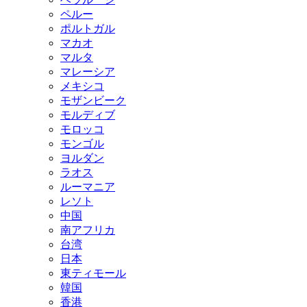
ペルー
ポルトガル
マカオ
マルタ
マレーシア
メキシコ
モザンビーク
モルディブ
モロッコ
モンゴル
ヨルダン
ラオス
ルーマニア
レソト
中国
南アフリカ
台湾
日本
東ティモール
韓国
香港