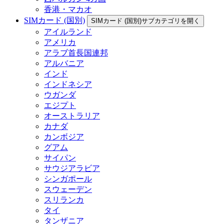
香港・マカオ
SIMカード (国別)
SIMカード (国別)サブカテゴリを開く
アイルランド
アメリカ
アラブ首長国連邦
アルバニア
インド
インドネシア
ウガンダ
エジプト
オーストラリア
カナダ
カンボジア
グアム
サイパン
サウジアラビア
シンガポール
スウェーデン
スリランカ
タイ
タンザニア