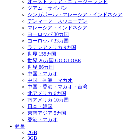
オーストラリア・ニュージーランド
グアム・サイパン
シンガポール・マレーシア・インドネシア
デンマーク・スウェーデン
マレーシア・インドネシア
ヨーロッパ 30カ国
ヨーロッパ 33カ国
ラテンアメリカ 9カ国
世界 155カ国
世界 26カ国 GO GLOBE
世界 86カ国
中国・マカオ
中国・香港・マカオ
中国・香港・マカオ・台湾
北アメリカ 6カ国
南アメリカ 10カ国
日本・韓国
東南アジア 5カ国
香港・マカオ
延長
2GB
3GB