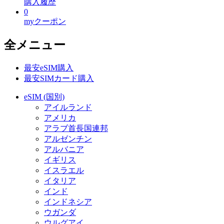
購入履歴
0
myクーポン
全メニュー
最安eSIM購入
最安SIMカード購入
eSIM (国別)
アイルランド
アメリカ
アラブ首長国連邦
アルゼンチン
アルバニア
イギリス
イスラエル
イタリア
インド
インドネシア
ウガンダ
ウルグアイ