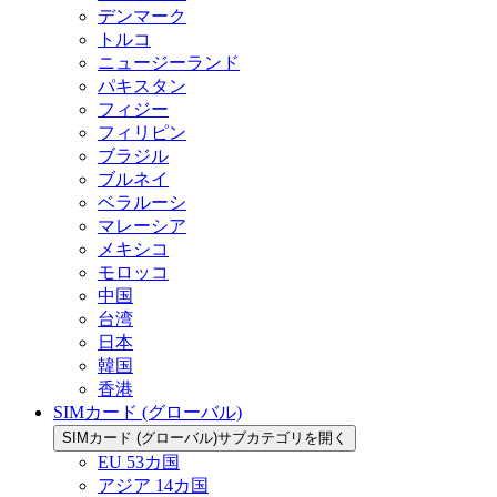
デンマーク
トルコ
ニュージーランド
パキスタン
フィジー
フィリピン
ブラジル
ブルネイ
ベラルーシ
マレーシア
メキシコ
モロッコ
中国
台湾
日本
韓国
香港
SIMカード (グローバル)
SIMカード (グローバル)サブカテゴリを開く
EU 53カ国
アジア 14カ国