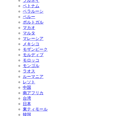
ブルネイ
ベトナム
ベラルーシ
ペルー
ポルトガル
マカオ
マルタ
マレーシア
メキシコ
モザンビーク
モルディブ
モロッコ
モンゴル
ラオス
ルーマニア
レソト
中国
南アフリカ
台湾
日本
東ティモール
韓国