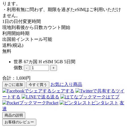
ります。
・利用有無に問わず、期限を過ぎたeSIMはご利用いただけ
ません。
1日の日付変更時間
現地到着後から日数カウント開始
利用開始時期
出国前インストール可能
送料(税込)
無料
世界 67カ国 H eSIM 5GB 5日間
個数
-
+
合計：
1,690
円
お気に入り商品
かごに追加
今すぐ買う
シェアする
ツイ
ートする
送る
はてブ
Pocket
ピンタレスト
友
達
商品の説明
お客様のレビュー