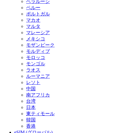
ベラルーシ
ペルー
ポルトガル
マカオ
マルタ
マレーシア
メキシコ
モザンビーク
モルディブ
モロッコ
モンゴル
ラオス
ルーマニア
レソト
中国
南アフリカ
台湾
日本
東ティモール
韓国
香港
eSIM (グローバル)