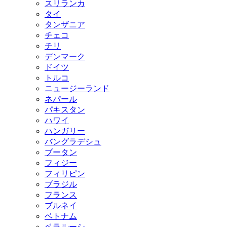
スリランカ
タイ
タンザニア
チェコ
チリ
デンマーク
ドイツ
トルコ
ニュージーランド
ネパール
パキスタン
ハワイ
ハンガリー
バングラデシュ
ブータン
フィジー
フィリピン
ブラジル
フランス
ブルネイ
ベトナム
ベラルーシ