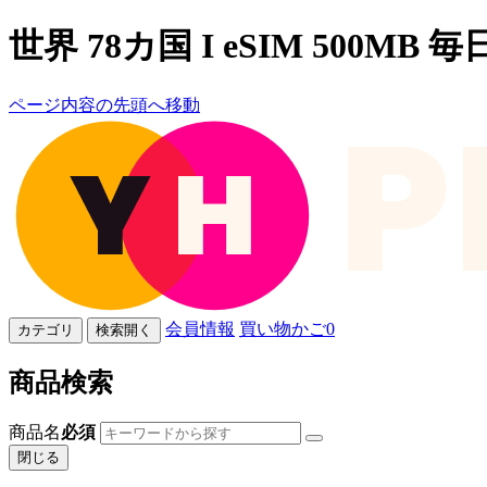
世界 78カ国 I eSIM 500MB 毎
ページ内容の先頭へ移動
会員情報
買い物かご
0
カテゴリ
検索開く
商品検索
商品名
必須
閉じる