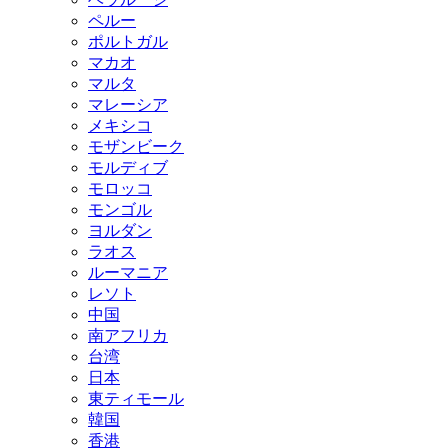
ペルー
ポルトガル
マカオ
マルタ
マレーシア
メキシコ
モザンビーク
モルディブ
モロッコ
モンゴル
ヨルダン
ラオス
ルーマニア
レソト
中国
南アフリカ
台湾
日本
東ティモール
韓国
香港