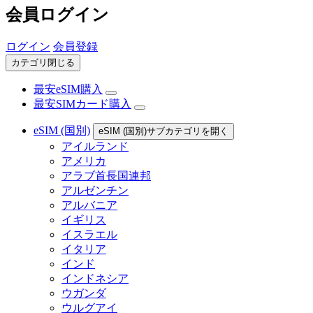
会員ログイン
ログイン
会員登録
カテゴリ閉じる
最安eSIM購入
最安SIMカード購入
eSIM (国別)
eSIM (国別)サブカテゴリを開く
アイルランド
アメリカ
アラブ首長国連邦
アルゼンチン
アルバニア
イギリス
イスラエル
イタリア
インド
インドネシア
ウガンダ
ウルグアイ