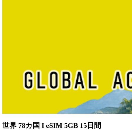
世界 78カ国 I eSIM 5GB 15日間