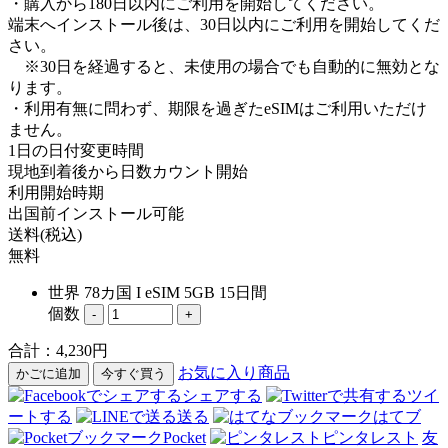
・購入から180日以内にご利用を開始してください。
端末へインストール後は、30日以内にご利用を開始してくだ
さい。
※30日を経過すると、未使用の場合でも自動的に無効とな
ります。
・利用有無に問わず、期限を過ぎたeSIMはご利用いただけ
ません。
1日の日付変更時間
現地到着後から日数カウント開始
利用開始時期
出国前インストール可能
送料(税込)
無料
世界 78カ国 I eSIM 5GB 15日間
個数
-
+
合計：
4,230
円
お気に入り商品
かごに追加
今すぐ買う
シェアする
ツイ
ートする
送る
はてブ
Pocket
ピンタレスト
友