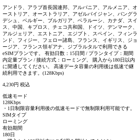
アンドラ、アラブ首長国連邦、アルバニア、アルメニア、オ
ーストリア、オーストラリア、アゼルバイジャン、バングラ
デシュ、ベルギー、ブルガリア、ベラルーシ、カナダ、スイ
ス、中国、キプロス、チェコ共和国、ドイツ、デンマーク、
アルジェリア、エストニア、エジプト、スペイン、フィンラ
ンド、フィジー、フェロー諸島、フランス、イギリス、ジョ
ージア、フランス領ギアナ、ジブラルタルで利用できる
eSIMプランです。 有効日数：15日間 / プランタイプ：期間
内定量プラン / 接続方式：ローミング。 購入から180日以内
に開通してください。 高速データ容量の利用後は低速で継
続利用できます。(128Kbps)
4,230
円 税込
低速モード
128Kbps
・1日制限容量利用後の低速モードで無制限利用可能です。
SIMタイプ
ローミング
有効期間
180日