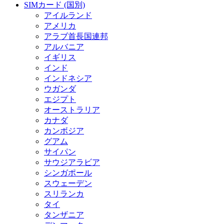
SIMカード (国別)
アイルランド
アメリカ
アラブ首長国連邦
アルバニア
イギリス
インド
インドネシア
ウガンダ
エジプト
オーストラリア
カナダ
カンボジア
グアム
サイパン
サウジアラビア
シンガポール
スウェーデン
スリランカ
タイ
タンザニア