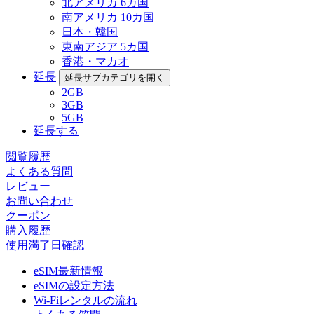
北アメリカ 6カ国
南アメリカ 10カ国
日本・韓国
東南アジア 5カ国
香港・マカオ
延長
延長サブカテゴリを開く
2GB
3GB
5GB
延長する
閲覧履歴
よくある質問
レビュー
お問い合わせ
クーポン
購入履歴
使用満了日確認
eSIM最新情報
eSIMの設定方法
Wi-Fiレンタルの流れ