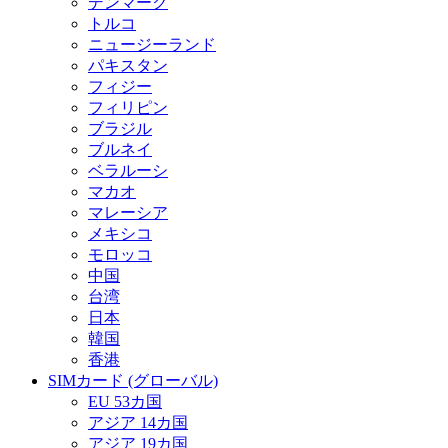
デンマーク
トルコ
ニュージーランド
パキスタン
フィジー
フィリピン
ブラジル
ブルネイ
ベラルーシ
マカオ
マレーシア
メキシコ
モロッコ
中国
台湾
日本
韓国
香港
SIMカード (グローバル)
EU 53カ国
アジア 14カ国
アジア 19カ国