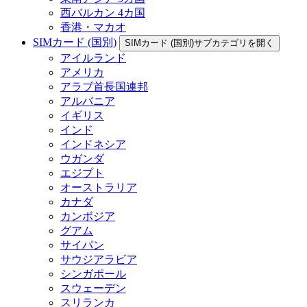
西バルカン 4カ国
香港・マカオ
SIMカード (国別)
SIMカード (国別)サブカテゴリを開く
アイルランド
アメリカ
アラブ首長国連邦
アルバニア
イギリス
インド
インドネシア
ウガンダ
エジプト
オーストラリア
カナダ
カンボジア
グアム
サイパン
サウジアラビア
シンガポール
スウェーデン
スリランカ