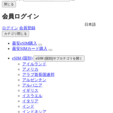
閉じる
会員ログイン
日本語
ログイン
会員登録
カテゴリ閉じる
最安eSIM購入
最安SIMカード購入
eSIM (国別)
eSIM (国別)サブカテゴリを開く
アイルランド
アメリカ
アラブ首長国連邦
アルゼンチン
アルバニア
イギリス
イスラエル
イタリア
インド
インドネシア