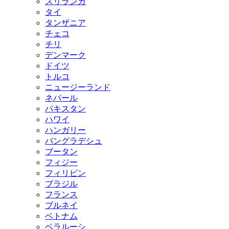
スリランカ
タイ
タンザニア
チェコ
チリ
デンマーク
ドイツ
トルコ
ニュージーランド
ネパール
パキスタン
ハワイ
ハンガリー
バングラデシュ
ブータン
フィジー
フィリピン
ブラジル
フランス
ブルネイ
ベトナム
ベラルーシ