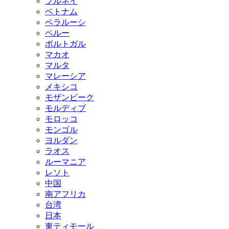
ブルネイ
ベトナム
ベラルーシ
ペルー
ポルトガル
マカオ
マルタ
マレーシア
メキシコ
モザンビーク
モルディブ
モロッコ
モンゴル
ヨルダン
ラオス
ルーマニア
レソト
中国
南アフリカ
台湾
日本
東ティモール