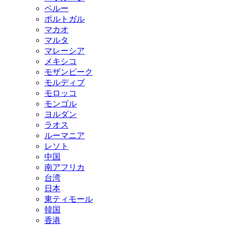
ペルー
ポルトガル
マカオ
マルタ
マレーシア
メキシコ
モザンビーク
モルディブ
モロッコ
モンゴル
ヨルダン
ラオス
ルーマニア
レソト
中国
南アフリカ
台湾
日本
東ティモール
韓国
香港