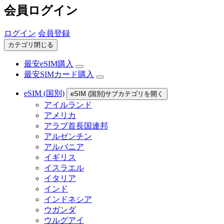
会員ログイン
ログイン
会員登録
カテゴリ閉じる
最安eSIM購入
最安SIMカード購入
eSIM (国別)
eSIM (国別)サブカテゴリを開く
アイルランド
アメリカ
アラブ首長国連邦
アルゼンチン
アルバニア
イギリス
イスラエル
イタリア
インド
インドネシア
ウガンダ
ウルグアイ