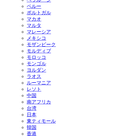
ペルー
ポルトガル
マカオ
マルタ
マレーシア
メキシコ
モザンビーク
モルディブ
モロッコ
モンゴル
ヨルダン
ラオス
ルーマニア
レソト
中国
南アフリカ
台湾
日本
東ティモール
韓国
香港