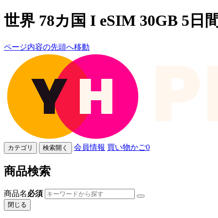
世界 78カ国 I eSIM 30GB 5日間
ページ内容の先頭へ移動
会員情報
買い物かご
0
カテゴリ
検索開く
商品検索
商品名
必須
閉じる