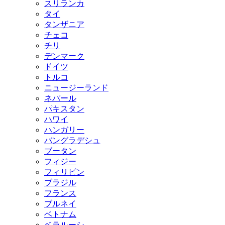
スリランカ
タイ
タンザニア
チェコ
チリ
デンマーク
ドイツ
トルコ
ニュージーランド
ネパール
パキスタン
ハワイ
ハンガリー
バングラデシュ
ブータン
フィジー
フィリピン
ブラジル
フランス
ブルネイ
ベトナム
ベラルーシ