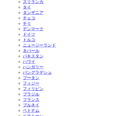
スリランカ
タイ
タンザニア
チェコ
チリ
デンマーク
ドイツ
トルコ
ニュージーランド
ネパール
パキスタン
ハワイ
ハンガリー
バングラデシュ
ブータン
フィジー
フィリピン
ブラジル
フランス
ブルネイ
ベトナム
ベラルーシ