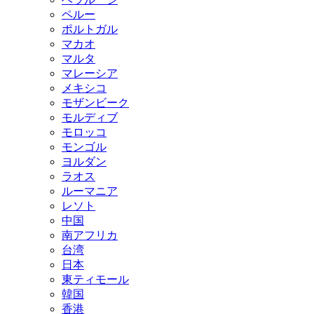
ペルー
ポルトガル
マカオ
マルタ
マレーシア
メキシコ
モザンビーク
モルディブ
モロッコ
モンゴル
ヨルダン
ラオス
ルーマニア
レソト
中国
南アフリカ
台湾
日本
東ティモール
韓国
香港