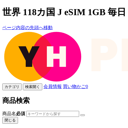
世界 118カ国 J eSIM 1GB 毎日
ページ内容の先頭へ移動
会員情報
買い物かご
0
カテゴリ
検索開く
商品検索
商品名
必須
閉じる