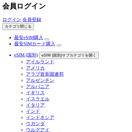
会員ログイン
ログイン
会員登録
カテゴリ閉じる
最安eSIM購入
最安SIMカード購入
eSIM (国別)
eSIM (国別)サブカテゴリを開く
アイルランド
アメリカ
アラブ首長国連邦
アルゼンチン
アルバニア
イギリス
イスラエル
イタリア
インド
インドネシア
ウガンダ
ウルグアイ