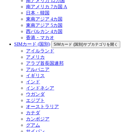
南アメリカ 12カ国
南アメリカ 7カ国 A
日本・韓国
東南アジア 4カ国
東南アジア 5カ国
西バルカン 4カ国
香港・マカオ
SIMカード (国別)
SIMカード (国別)サブカテゴリを開く
アイルランド
アメリカ
アラブ首長国連邦
アルバニア
イギリス
インド
インドネシア
ウガンダ
エジプト
オーストラリア
カナダ
カンボジア
グアム
サイパン