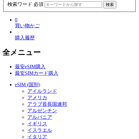
検索ワード 必須
検索
0
買い物かご
購入履歴
全メニュー
最安eSIM購入
最安SIMカード購入
eSIM (国別)
アイルランド
アメリカ
アラブ首長国連邦
アルゼンチン
アルバニア
イギリス
イスラエル
イタリア