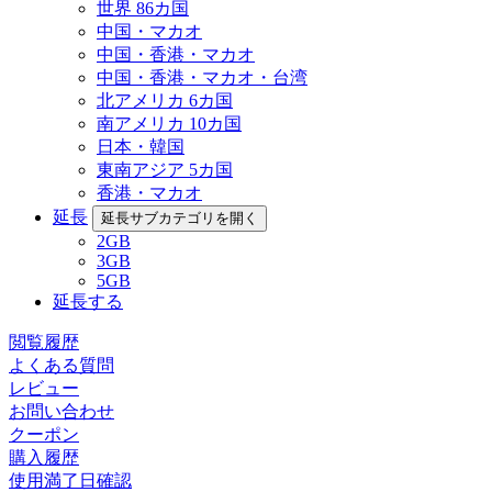
世界 86カ国
中国・マカオ
中国・香港・マカオ
中国・香港・マカオ・台湾
北アメリカ 6カ国
南アメリカ 10カ国
日本・韓国
東南アジア 5カ国
香港・マカオ
延長
延長サブカテゴリを開く
2GB
3GB
5GB
延長する
閲覧履歴
よくある質問
レビュー
お問い合わせ
クーポン
購入履歴
使用満了日確認