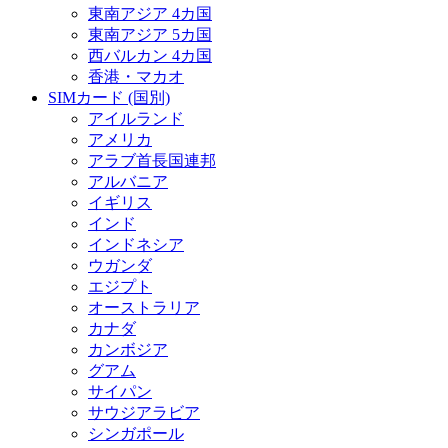
東南アジア 4カ国
東南アジア 5カ国
西バルカン 4カ国
香港・マカオ
SIMカード (国別)
アイルランド
アメリカ
アラブ首長国連邦
アルバニア
イギリス
インド
インドネシア
ウガンダ
エジプト
オーストラリア
カナダ
カンボジア
グアム
サイパン
サウジアラビア
シンガポール