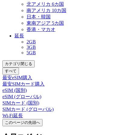
北アメリカ 6カ国
南アメリカ 10カ国
日本・韓国
東南アジア 5カ国
香港・マカオ
延長
2GB
3GB
5GB
カテゴリ閉じる
すべて
最安eSIM購入
最安SIMカード購入
eSIM (国別)
eSIM (グローバル)
SIMカード (国別)
SIMカード (グローバル)
Wi-Fi延長
このページの先頭へ