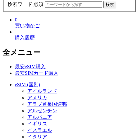
検索ワード 必須
検索
0
買い物かご
購入履歴
全メニュー
最安eSIM購入
最安SIMカード購入
eSIM (国別)
アイルランド
アメリカ
アラブ首長国連邦
アルゼンチン
アルバニア
イギリス
イスラエル
イタリア