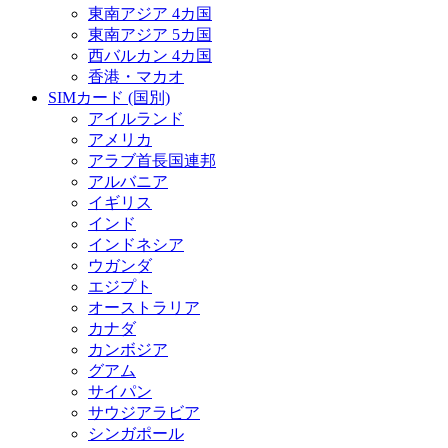
東南アジア 4カ国
東南アジア 5カ国
西バルカン 4カ国
香港・マカオ
SIMカード (国別)
アイルランド
アメリカ
アラブ首長国連邦
アルバニア
イギリス
インド
インドネシア
ウガンダ
エジプト
オーストラリア
カナダ
カンボジア
グアム
サイパン
サウジアラビア
シンガポール