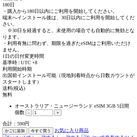
180日
・購入から180日以内にご利用を開始してください。
端末へインストール後は、30日以内にご利用を開始してくだ
さい。
※30日を経過すると、未使用の場合でも自動的に無効とな
ります。
・利用有無に問わず、期限を過ぎたeSIMはご利用いただけ
ません。
1日の日付変更時間
基準時 : UTC +8
利用開始時期
出国前インストール可能（現地到着時点から日数カウントが
スタートします）
送料(税込)
無料
オーストラリア・ニュージーランド eSIM 3GB 5日間
個数
-
+
合計：
590
円
お気に入り商品
かごに追加
今すぐ買う