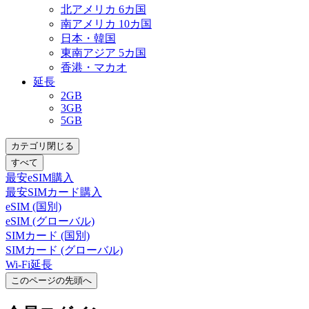
北アメリカ 6カ国
南アメリカ 10カ国
日本・韓国
東南アジア 5カ国
香港・マカオ
延長
2GB
3GB
5GB
カテゴリ閉じる
すべて
最安eSIM購入
最安SIMカード購入
eSIM (国別)
eSIM (グローバル)
SIMカード (国別)
SIMカード (グローバル)
Wi-Fi延長
このページの先頭へ