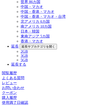
世界 86カ国
中国・マカオ
中国・香港・マカオ
中国・香港・マカオ・台湾
北アメリカ 6カ国
南アメリカ 10カ国
日本・韓国
東南アジア 5カ国
香港・マカオ
延長
延長サブカテゴリを開く
2GB
3GB
5GB
延長する
閲覧履歴
よくある質問
レビュー
お問い合わせ
クーポン
購入履歴
使用満了日確認