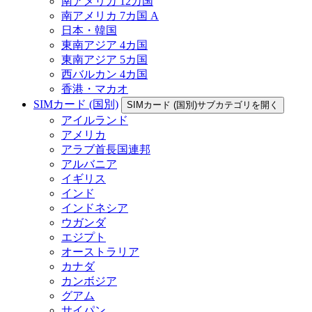
南アメリカ 12カ国
南アメリカ 7カ国 A
日本・韓国
東南アジア 4カ国
東南アジア 5カ国
西バルカン 4カ国
香港・マカオ
SIMカード (国別)
SIMカード (国別)サブカテゴリを開く
アイルランド
アメリカ
アラブ首長国連邦
アルバニア
イギリス
インド
インドネシア
ウガンダ
エジプト
オーストラリア
カナダ
カンボジア
グアム
サイパン