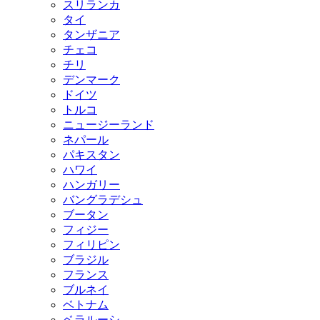
スリランカ
タイ
タンザニア
チェコ
チリ
デンマーク
ドイツ
トルコ
ニュージーランド
ネパール
パキスタン
ハワイ
ハンガリー
バングラデシュ
ブータン
フィジー
フィリピン
ブラジル
フランス
ブルネイ
ベトナム
ベラルーシ