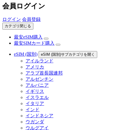
会員ログイン
ログイン
会員登録
カテゴリ閉じる
最安eSIM購入
最安SIMカード購入
eSIM (国別)
eSIM (国別)サブカテゴリを開く
アイルランド
アメリカ
アラブ首長国連邦
アルゼンチン
アルバニア
イギリス
イスラエル
イタリア
インド
インドネシア
ウガンダ
ウルグアイ