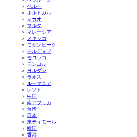
ペルー
ポルトガル
マカオ
マルタ
マレーシア
メキシコ
モザンビーク
モルディブ
モロッコ
モンゴル
ヨルダン
ラオス
ルーマニア
レソト
中国
南アフリカ
台湾
日本
東ティモール
韓国
香港