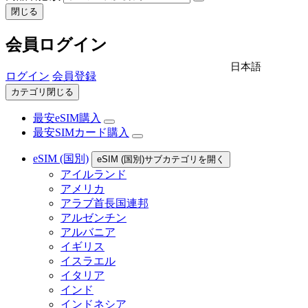
閉じる
会員ログイン
日本語
ログイン
会員登録
カテゴリ閉じる
最安eSIM購入
最安SIMカード購入
eSIM (国別)
eSIM (国別)サブカテゴリを開く
アイルランド
アメリカ
アラブ首長国連邦
アルゼンチン
アルバニア
イギリス
イスラエル
イタリア
インド
インドネシア