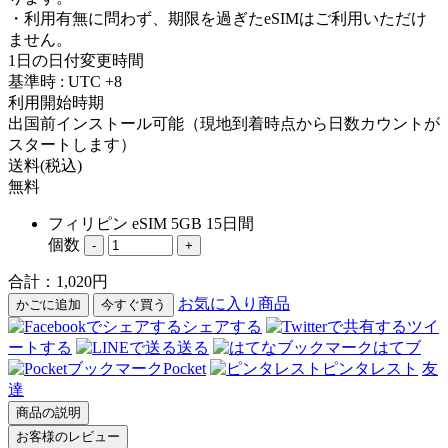
・利用有無に問わず、期限を過ぎたeSIMはご利用いただけ
ません。
1日の日付変更時間
基準時 : UTC +8
利用開始時期
出国前インストール可能（現地到着時点から日数カウントが
スタートします）
送料(税込)
無料
フィリピン eSIM 5GB 15日間
個数
-
+
合計：
1,020
円
お気に入り商品
かごに追加
今すぐ買う
シェアする
ツイ
ートする
送る
はてブ
Pocket
ピンタレスト
友
達
商品の説明
お客様のレビュー