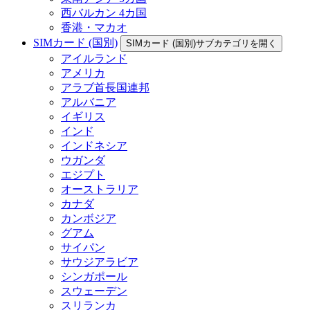
西バルカン 4カ国
香港・マカオ
SIMカード (国別)
SIMカード (国別)サブカテゴリを開く
アイルランド
アメリカ
アラブ首長国連邦
アルバニア
イギリス
インド
インドネシア
ウガンダ
エジプト
オーストラリア
カナダ
カンボジア
グアム
サイパン
サウジアラビア
シンガポール
スウェーデン
スリランカ