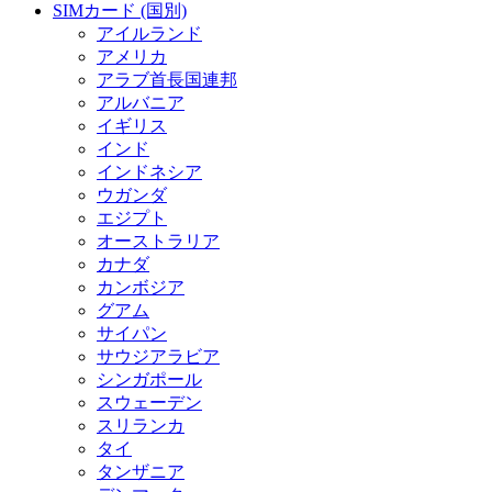
SIMカード (国別)
アイルランド
アメリカ
アラブ首長国連邦
アルバニア
イギリス
インド
インドネシア
ウガンダ
エジプト
オーストラリア
カナダ
カンボジア
グアム
サイパン
サウジアラビア
シンガポール
スウェーデン
スリランカ
タイ
タンザニア