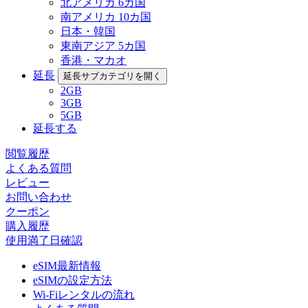
北アメリカ 6カ国
南アメリカ 10カ国
日本・韓国
東南アジア 5カ国
香港・マカオ
延長
延長サブカテゴリを開く
2GB
3GB
5GB
延長する
閲覧履歴
よくある質問
レビュー
お問い合わせ
クーポン
購入履歴
使用満了日確認
eSIM最新情報
eSIMの設定方法
Wi-Fiレンタルの流れ