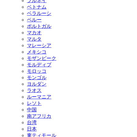
ブルネイ
ベトナム
ベラルーシ
ペルー
ポルトガル
マカオ
マルタ
マレーシア
メキシコ
モザンビーク
モルディブ
モロッコ
モンゴル
ヨルダン
ラオス
ルーマニア
レソト
中国
南アフリカ
台湾
日本
東ティモール