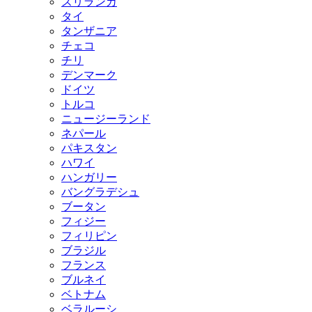
スリランカ
タイ
タンザニア
チェコ
チリ
デンマーク
ドイツ
トルコ
ニュージーランド
ネパール
パキスタン
ハワイ
ハンガリー
バングラデシュ
ブータン
フィジー
フィリピン
ブラジル
フランス
ブルネイ
ベトナム
ベラルーシ