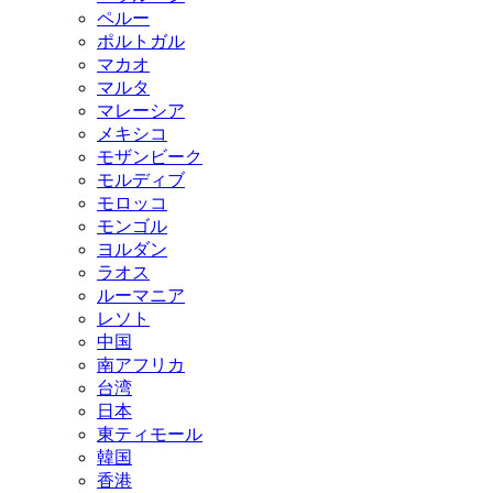
ペルー
ポルトガル
マカオ
マルタ
マレーシア
メキシコ
モザンビーク
モルディブ
モロッコ
モンゴル
ヨルダン
ラオス
ルーマニア
レソト
中国
南アフリカ
台湾
日本
東ティモール
韓国
香港