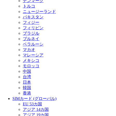
デンマーク
トルコ
ニュージーランド
パキスタン
フィジー
フィリピン
ブラジル
ブルネイ
ベラルーシ
マカオ
マレーシア
メキシコ
モロッコ
中国
台湾
日本
韓国
香港
SIMカード (グローバル)
EU 53カ国
アジア 14カ国
アジア 19カ国