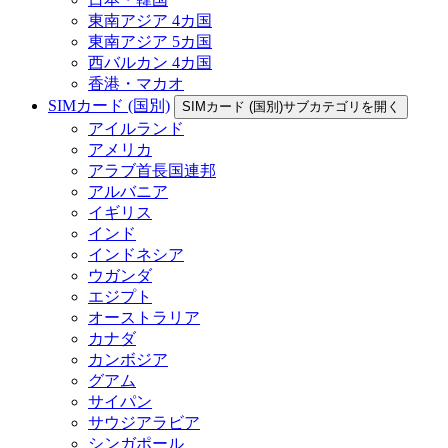
東南アジア 4カ国
東南アジア 5カ国
西バルカン 4カ国
香港・マカオ
SIMカード (国別)
SIMカード (国別)サブカテゴリを開く
アイルランド
アメリカ
アラブ首長国連邦
アルバニア
イギリス
インド
インドネシア
ウガンダ
エジプト
オーストラリア
カナダ
カンボジア
グアム
サイパン
サウジアラビア
シンガポール