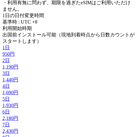
・利用有無に問わず、期限を過ぎたeSIMはご利用いただけ
ません。
1日の日付変更時間
基準時 : UTC +8
利用開始時期
出国前インストール可能（現地到着時点から日数カウントが
スタートします）
1日
950円
2日
1,190円
3日
1,440円
4日
1,690円
5日
1,930円
6日
2,180円
7日
2,430円