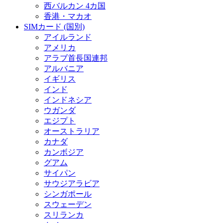
西バルカン 4カ国
香港・マカオ
SIMカード (国別)
アイルランド
アメリカ
アラブ首長国連邦
アルバニア
イギリス
インド
インドネシア
ウガンダ
エジプト
オーストラリア
カナダ
カンボジア
グアム
サイパン
サウジアラビア
シンガポール
スウェーデン
スリランカ