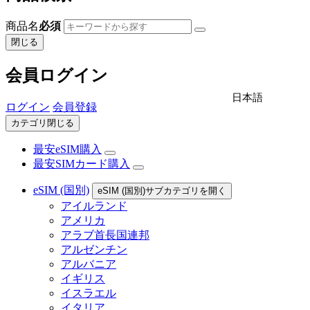
商品名
必須
閉じる
会員ログイン
日本語
ログイン
会員登録
カテゴリ閉じる
最安eSIM購入
最安SIMカード購入
eSIM (国別)
eSIM (国別)サブカテゴリを開く
アイルランド
アメリカ
アラブ首長国連邦
アルゼンチン
アルバニア
イギリス
イスラエル
イタリア