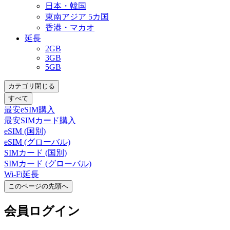
日本・韓国
東南アジア 5カ国
香港・マカオ
延長
2GB
3GB
5GB
カテゴリ閉じる
すべて
最安eSIM購入
最安SIMカード購入
eSIM (国別)
eSIM (グローバル)
SIMカード (国別)
SIMカード (グローバル)
Wi-Fi延長
このページの先頭へ
会員
ログイン