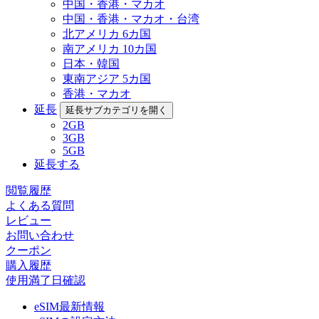
中国・香港・マカオ
中国・香港・マカオ・台湾
北アメリカ 6カ国
南アメリカ 10カ国
日本・韓国
東南アジア 5カ国
香港・マカオ
延長
延長サブカテゴリを開く
2GB
3GB
5GB
延長する
閲覧履歴
よくある質問
レビュー
お問い合わせ
クーポン
購入履歴
使用満了日確認
eSIM最新情報