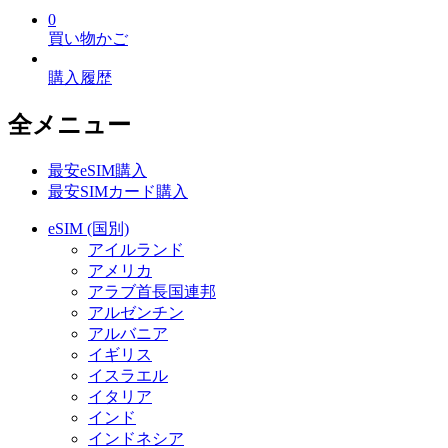
0
買い物かご
購入履歴
全メニュー
最安eSIM購入
最安SIMカード購入
eSIM (国別)
アイルランド
アメリカ
アラブ首長国連邦
アルゼンチン
アルバニア
イギリス
イスラエル
イタリア
インド
インドネシア