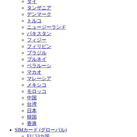
タイ
タンザニア
デンマーク
トルコ
ニュージーランド
パキスタン
フィジー
フィリピン
ブラジル
ブルネイ
ベラルーシ
マカオ
マレーシア
メキシコ
モロッコ
中国
台湾
日本
韓国
香港
SIMカード (グローバル)
EU 53カ国