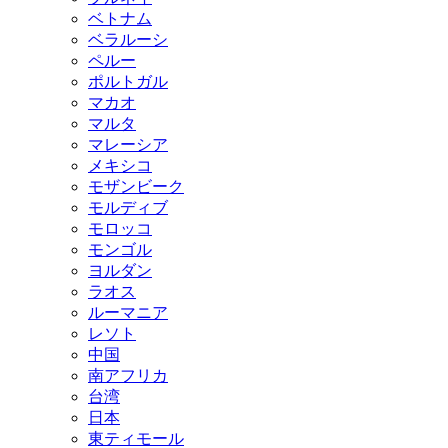
ベトナム
ベラルーシ
ペルー
ポルトガル
マカオ
マルタ
マレーシア
メキシコ
モザンビーク
モルディブ
モロッコ
モンゴル
ヨルダン
ラオス
ルーマニア
レソト
中国
南アフリカ
台湾
日本
東ティモール