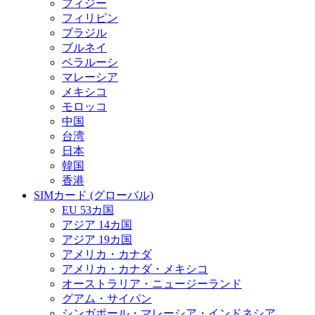
フィジー
フィリピン
ブラジル
ブルネイ
ベラルーシ
マレーシア
メキシコ
モロッコ
中国
台湾
日本
韓国
香港
SIMカード (グローバル)
EU 53カ国
アジア 14カ国
アジア 19カ国
アメリカ・カナダ
アメリカ・カナダ・メキシコ
オーストラリア・ニュージーランド
グアム・サイパン
シンガポール・マレーシア・インドネシア