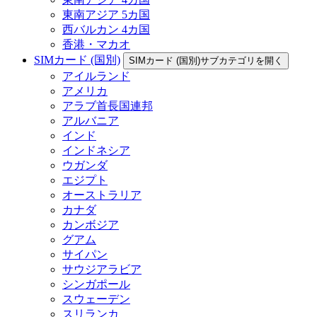
東南アジア 5カ国
西バルカン 4カ国
香港・マカオ
SIMカード (国別)
SIMカード (国別)サブカテゴリを開く
アイルランド
アメリカ
アラブ首長国連邦
アルバニア
インド
インドネシア
ウガンダ
エジプト
オーストラリア
カナダ
カンボジア
グアム
サイパン
サウジアラビア
シンガポール
スウェーデン
スリランカ