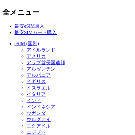
全メニュー
最安eSIM購入
最安SIMカード購入
eSIM (国別)
アイルランド
アメリカ
アラブ首長国連邦
アルゼンチン
アルバニア
イギリス
イスラエル
イタリア
インド
インドネシア
ウガンダ
ウルグアイ
エクアドル
エジプト