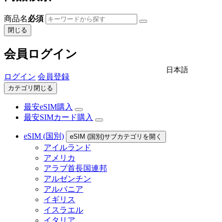
商品名
必須
閉じる
会員ログイン
日本語
ログイン
会員登録
カテゴリ閉じる
最安eSIM購入
最安SIMカード購入
eSIM (国別)
eSIM (国別)サブカテゴリを開く
アイルランド
アメリカ
アラブ首長国連邦
アルゼンチン
アルバニア
イギリス
イスラエル
イタリア