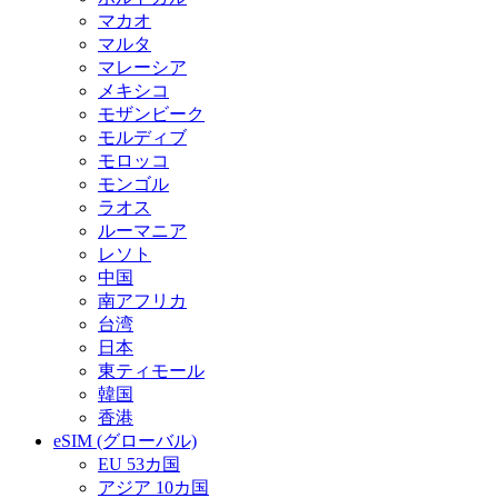
マカオ
マルタ
マレーシア
メキシコ
モザンビーク
モルディブ
モロッコ
モンゴル
ラオス
ルーマニア
レソト
中国
南アフリカ
台湾
日本
東ティモール
韓国
香港
eSIM (グローバル)
EU 53カ国
アジア 10カ国