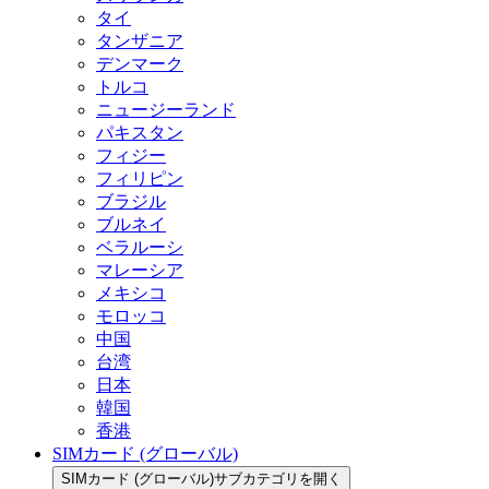
タイ
タンザニア
デンマーク
トルコ
ニュージーランド
パキスタン
フィジー
フィリピン
ブラジル
ブルネイ
ベラルーシ
マレーシア
メキシコ
モロッコ
中国
台湾
日本
韓国
香港
SIMカード (グローバル)
SIMカード (グローバル)サブカテゴリを開く