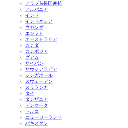
アラブ首長国連邦
アルバニア
インド
インドネシア
ウガンダ
エジプト
オーストラリア
カナダ
カンボジア
グアム
サイパン
サウジアラビア
シンガポール
スウェーデン
スリランカ
タイ
タンザニア
デンマーク
トルコ
ニュージーランド
パキスタン