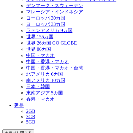
デンマーク・スウェーデン
マレーシア・インドネシア
ヨーロッパ 30カ国
ヨーロッパ 33カ国
ラテンアメリカ 9カ国
世界 155カ国
世界 26カ国 GO GLOBE
世界 86カ国
中国・マカオ
中国・香港・マカオ
中国・香港・マカオ・台湾
北アメリカ 6カ国
南アメリカ 10カ国
日本・韓国
東南アジア 5カ国
香港・マカオ
延長
2GB
3GB
5GB
カテゴリ閉じる