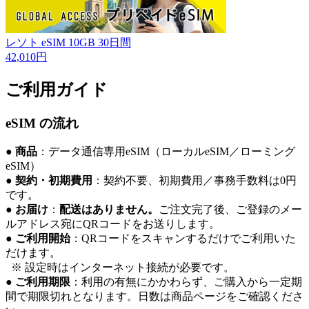
レソト eSIM 10GB 30日間
42,010円
ご利用ガイド
eSIM の流れ
●
商品
：データ通信専用eSIM（ローカルeSIM／ローミング
eSIM）
●
契約・初期費用
：契約不要、初期費用／事務手数料は0円
です。
●
お届け
：
配送はありません。
ご注文完了後、ご登録のメー
ルアドレス宛にQRコードをお送りします。
●
ご利用開始
：QRコードをスキャンするだけでご利用いた
だけます。
※ 設定時はインターネット接続が必要です。
●
ご利用期限
：利用の有無にかかわらず、ご購入から一定期
間で期限切れとなります。日数は商品ページをご確認くださ