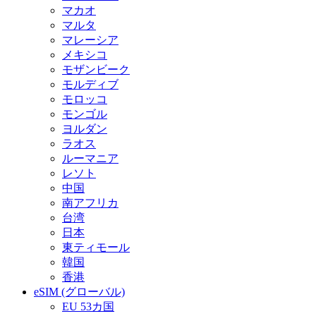
マカオ
マルタ
マレーシア
メキシコ
モザンビーク
モルディブ
モロッコ
モンゴル
ヨルダン
ラオス
ルーマニア
レソト
中国
南アフリカ
台湾
日本
東ティモール
韓国
香港
eSIM (グローバル)
EU 53カ国