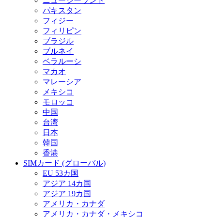
ニュージーランド
パキスタン
フィジー
フィリピン
ブラジル
ブルネイ
ベラルーシ
マカオ
マレーシア
メキシコ
モロッコ
中国
台湾
日本
韓国
香港
SIMカード (グローバル)
EU 53カ国
アジア 14カ国
アジア 19カ国
アメリカ・カナダ
アメリカ・カナダ・メキシコ