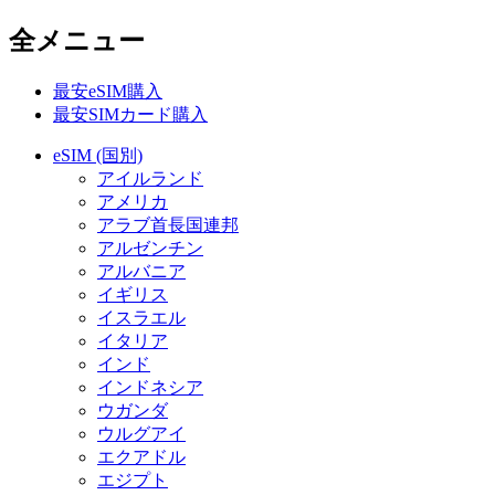
全メニュー
最安eSIM購入
最安SIMカード購入
eSIM (国別)
アイルランド
アメリカ
アラブ首長国連邦
アルゼンチン
アルバニア
イギリス
イスラエル
イタリア
インド
インドネシア
ウガンダ
ウルグアイ
エクアドル
エジプト