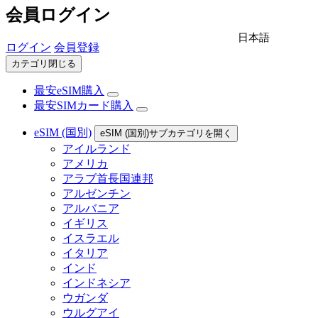
会員ログイン
日本語
ログイン
会員登録
カテゴリ閉じる
最安eSIM購入
最安SIMカード購入
eSIM (国別)
eSIM (国別)サブカテゴリを開く
アイルランド
アメリカ
アラブ首長国連邦
アルゼンチン
アルバニア
イギリス
イスラエル
イタリア
インド
インドネシア
ウガンダ
ウルグアイ