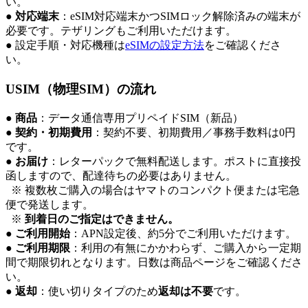
い。
●
対応端末
：eSIM対応端末かつSIMロック解除済みの端末が
必要です。テザリングもご利用いただけます。
● 設定手順・対応機種は
eSIMの設定方法
をご確認くださ
い。
USIM（物理SIM）の流れ
●
商品
：データ通信専用プリペイドSIM（新品）
●
契約・初期費用
：契約不要、初期費用／事務手数料は0円
です。
●
お届け
：レターパックで無料配送します。ポストに直接投
函しますので、配達待ちの必要はありません。
※ 複数枚ご購入の場合はヤマトのコンパクト便または宅急
便で発送します。
※
到着日のご指定はできません。
●
ご利用開始
：APN設定後、約5分でご利用いただけます。
●
ご利用期限
：利用の有無にかかわらず、ご購入から一定期
間で期限切れとなります。日数は商品ページをご確認くださ
い。
●
返却
：使い切りタイプのため
返却は不要
です。