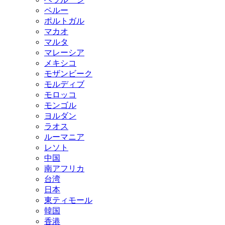
ペルー
ポルトガル
マカオ
マルタ
マレーシア
メキシコ
モザンビーク
モルディブ
モロッコ
モンゴル
ヨルダン
ラオス
ルーマニア
レソト
中国
南アフリカ
台湾
日本
東ティモール
韓国
香港