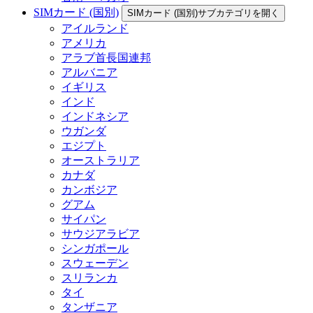
SIMカード (国別)
SIMカード (国別)サブカテゴリを開く
アイルランド
アメリカ
アラブ首長国連邦
アルバニア
イギリス
インド
インドネシア
ウガンダ
エジプト
オーストラリア
カナダ
カンボジア
グアム
サイパン
サウジアラビア
シンガポール
スウェーデン
スリランカ
タイ
タンザニア