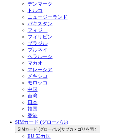
デンマーク
トルコ
ニュージーランド
パキスタン
フィジー
フィリピン
ブラジル
ブルネイ
ベラルーシ
マカオ
マレーシア
メキシコ
モロッコ
中国
台湾
日本
韓国
香港
SIMカード (グローバル)
SIMカード (グローバル)サブカテゴリを開く
EU 53カ国