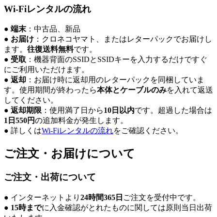
Wi-Fiレンタルの流れ
●
端末
：中古品、新品
●
お届け
：クロネコヤマト、またはレターパックでお届けし
ます。
往復送料無料
です。
●
受取
：機器背面のSSIDとSSIDキーを入力するだけですぐ
にご利用いただけます。
●
返却
：お届け時に返却用のレターパックを同梱していま
す。使用期間が終わったら
本体とケーブルのみ
を入れて返送
してください。
●
返却期限
：使用満了日から
10日以内
です。超過した場合は
1日550円
の追加料金が発生します。
● 詳しくは
Wi-Fiレンタルの流れ
をご確認ください。
ご注文・お届けについて
ご注文・出荷について
● インターネットより
24時間365日
ご注文を受付中です。
●
15時まで
に入金確認がとれたものに関しては原則当日出荷