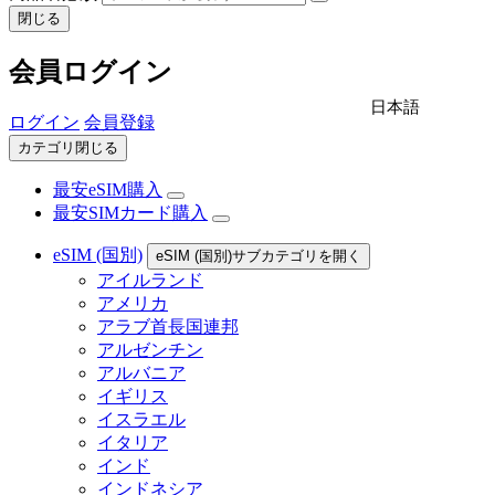
閉じる
会員ログイン
日本語
ログイン
会員登録
カテゴリ閉じる
最安eSIM購入
最安SIMカード購入
eSIM (国別)
eSIM (国別)サブカテゴリを開く
アイルランド
アメリカ
アラブ首長国連邦
アルゼンチン
アルバニア
イギリス
イスラエル
イタリア
インド
インドネシア