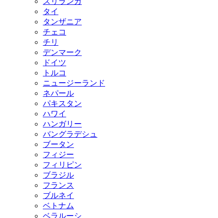
スリランカ
タイ
タンザニア
チェコ
チリ
デンマーク
ドイツ
トルコ
ニュージーランド
ネパール
パキスタン
ハワイ
ハンガリー
バングラデシュ
ブータン
フィジー
フィリピン
ブラジル
フランス
ブルネイ
ベトナム
ベラルーシ