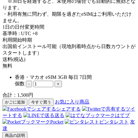
※30日を経過すると、未使用の場合でも自動的に無効とな
ります。
・利用有無に問わず、期限を過ぎたeSIMはご利用いただけ
ません。
1日の日付変更時間
基準時 : UTC +8
利用開始時期
出国前インストール可能（現地到着時点から日数カウントが
スタートします）
送料(税込)
無料
香港・マカオ eSIM 3GB 毎日 7日間
個数
-
+
合計：
1,500
円
お気に入り商品
かごに追加
今すぐ買う
シェアする
ツイ
ートする
送る
はてブ
Pocket
ピンタレスト
友
達
商品の説明