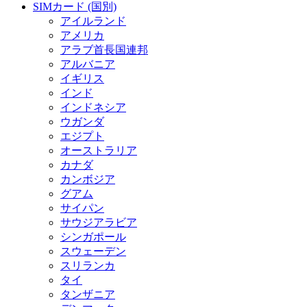
SIMカード (国別)
アイルランド
アメリカ
アラブ首長国連邦
アルバニア
イギリス
インド
インドネシア
ウガンダ
エジプト
オーストラリア
カナダ
カンボジア
グアム
サイパン
サウジアラビア
シンガポール
スウェーデン
スリランカ
タイ
タンザニア