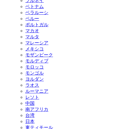
ブルネイ
ベトナム
ベラルーシ
ペルー
ポルトガル
マカオ
マルタ
マレーシア
メキシコ
モザンビーク
モルディブ
モロッコ
モンゴル
ヨルダン
ラオス
ルーマニア
レソト
中国
南アフリカ
台湾
日本
東ティモール