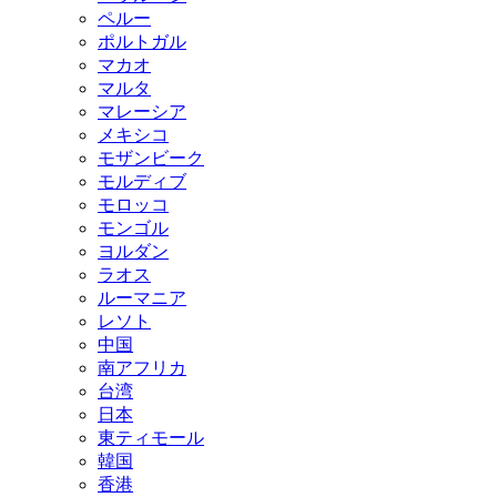
ペルー
ポルトガル
マカオ
マルタ
マレーシア
メキシコ
モザンビーク
モルディブ
モロッコ
モンゴル
ヨルダン
ラオス
ルーマニア
レソト
中国
南アフリカ
台湾
日本
東ティモール
韓国
香港