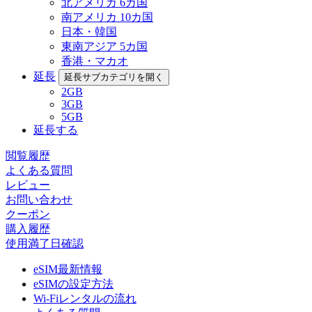
北アメリカ 6カ国
南アメリカ 10カ国
日本・韓国
東南アジア 5カ国
香港・マカオ
延長
延長サブカテゴリを開く
2GB
3GB
5GB
延長する
閲覧履歴
よくある質問
レビュー
お問い合わせ
クーポン
購入履歴
使用満了日確認
eSIM最新情報
eSIMの設定方法
Wi-Fiレンタルの流れ