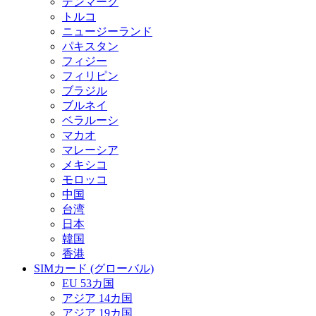
デンマーク
トルコ
ニュージーランド
パキスタン
フィジー
フィリピン
ブラジル
ブルネイ
ベラルーシ
マカオ
マレーシア
メキシコ
モロッコ
中国
台湾
日本
韓国
香港
SIMカード (グローバル)
EU 53カ国
アジア 14カ国
アジア 19カ国