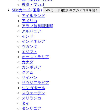
香港・マカオ
SIMカード (国別)
SIMカード (国別)サブカテゴリを開く
アイルランド
アメリカ
アラブ首長国連邦
アルバニア
インド
インドネシア
ウガンダ
エジプト
オーストラリア
カナダ
カンボジア
グアム
サイパン
サウジアラビア
シンガポール
スウェーデン
スリランカ
タイ
タンザニア