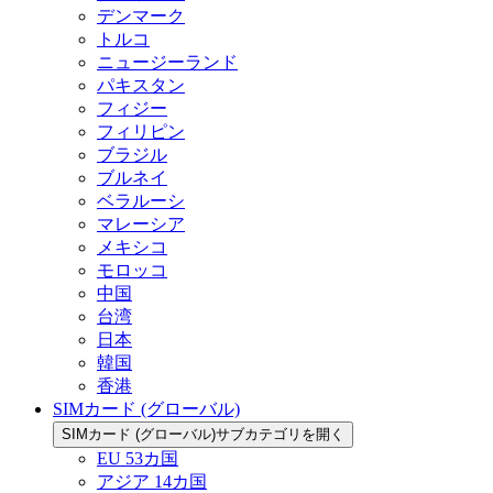
デンマーク
トルコ
ニュージーランド
パキスタン
フィジー
フィリピン
ブラジル
ブルネイ
ベラルーシ
マレーシア
メキシコ
モロッコ
中国
台湾
日本
韓国
香港
SIMカード (グローバル)
SIMカード (グローバル)サブカテゴリを開く
EU 53カ国
アジア 14カ国