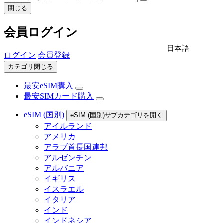
閉じる
会員ログイン
日本語
ログイン
会員登録
カテゴリ閉じる
最安eSIM購入
最安SIMカード購入
eSIM (国別)
eSIM (国別)サブカテゴリを開く
アイルランド
アメリカ
アラブ首長国連邦
アルゼンチン
アルバニア
イギリス
イスラエル
イタリア
インド
インドネシア