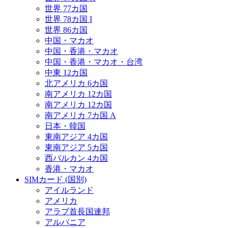
世界 77カ国
世界 78カ国 I
世界 86カ国
中国・マカオ
中国・香港・マカオ
中国・香港・マカオ・台湾
中東 12カ国
北アメリカ 6カ国
南アメリカ 12カ国
南アメリカ 12カ国
南アメリカ 7カ国 A
日本・韓国
東南アジア 4カ国
東南アジア 5カ国
西バルカン 4カ国
香港・マカオ
SIMカード (国別)
アイルランド
アメリカ
アラブ首長国連邦
アルバニア