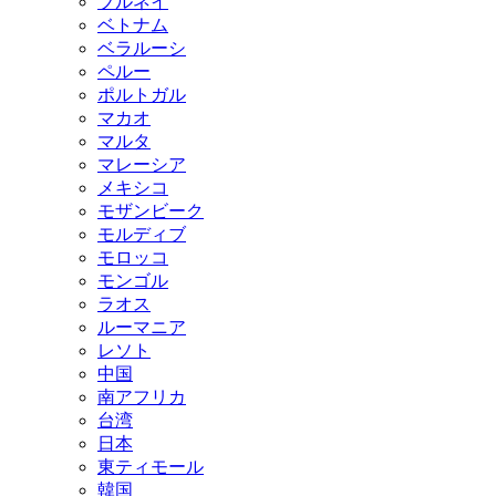
ブルネイ
ベトナム
ベラルーシ
ペルー
ポルトガル
マカオ
マルタ
マレーシア
メキシコ
モザンビーク
モルディブ
モロッコ
モンゴル
ラオス
ルーマニア
レソト
中国
南アフリカ
台湾
日本
東ティモール
韓国