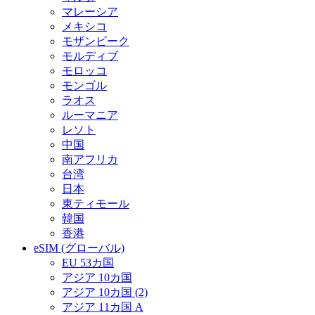
マレーシア
メキシコ
モザンビーク
モルディブ
モロッコ
モンゴル
ラオス
ルーマニア
レソト
中国
南アフリカ
台湾
日本
東ティモール
韓国
香港
eSIM (グローバル)
EU 53カ国
アジア 10カ国
アジア 10カ国 (2)
アジア 11カ国 A