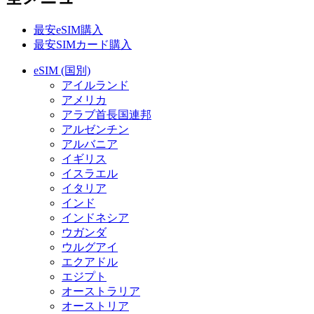
最安eSIM購入
最安SIMカード購入
eSIM (国別)
アイルランド
アメリカ
アラブ首長国連邦
アルゼンチン
アルバニア
イギリス
イスラエル
イタリア
インド
インドネシア
ウガンダ
ウルグアイ
エクアドル
エジプト
オーストラリア
オーストリア