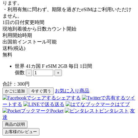
ります。
・利用有無に問わず、期限を過ぎたeSIMはご利用いただけ
ません。
1日の日付変更時間
現地到着後から日数カウント開始
利用開始時期
出国前インストール可能
送料(税込)
無料
世界 41カ国 F eSIM 2GB 毎日 1日間
個数
-
+
合計：
300
円
お気に入り商品
かごに追加
今すぐ買う
シェアする
ツイ
ートする
送る
はてブ
Pocket
ピンタレスト
友
達
商品の説明
お客様のレビュー