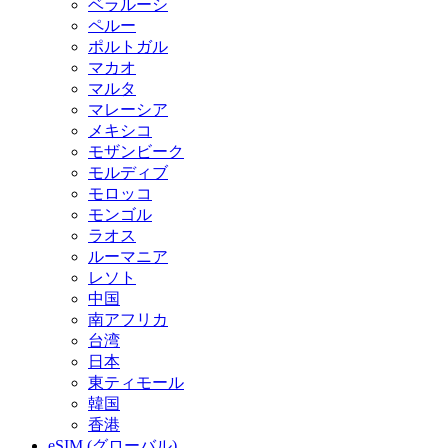
ベラルーシ
ペルー
ポルトガル
マカオ
マルタ
マレーシア
メキシコ
モザンビーク
モルディブ
モロッコ
モンゴル
ラオス
ルーマニア
レソト
中国
南アフリカ
台湾
日本
東ティモール
韓国
香港
eSIM (グローバル)