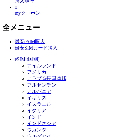
購入履歴
0
myクーポン
全メニュー
最安eSIM購入
最安SIMカード購入
eSIM (国別)
アイルランド
アメリカ
アラブ首長国連邦
アルゼンチン
アルバニア
イギリス
イスラエル
イタリア
インド
インドネシア
ウガンダ
ウルグアイ