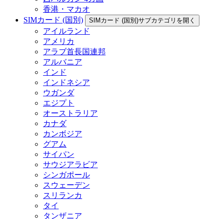
香港・マカオ
SIMカード (国別)
SIMカード (国別)サブカテゴリを開く
アイルランド
アメリカ
アラブ首長国連邦
アルバニア
インド
インドネシア
ウガンダ
エジプト
オーストラリア
カナダ
カンボジア
グアム
サイパン
サウジアラビア
シンガポール
スウェーデン
スリランカ
タイ
タンザニア