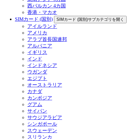
西バルカン 4カ国
香港・マカオ
SIMカード (国別)
SIMカード (国別)サブカテゴリを開く
アイルランド
アメリカ
アラブ首長国連邦
アルバニア
イギリス
インド
インドネシア
ウガンダ
エジプト
オーストラリア
カナダ
カンボジア
グアム
サイパン
サウジアラビア
シンガポール
スウェーデン
スリランカ