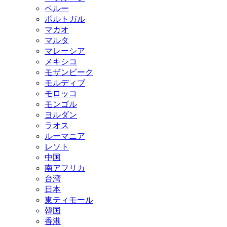
ペルー
ポルトガル
マカオ
マルタ
マレーシア
メキシコ
モザンビーク
モルディブ
モロッコ
モンゴル
ヨルダン
ラオス
ルーマニア
レソト
中国
南アフリカ
台湾
日本
東ティモール
韓国
香港