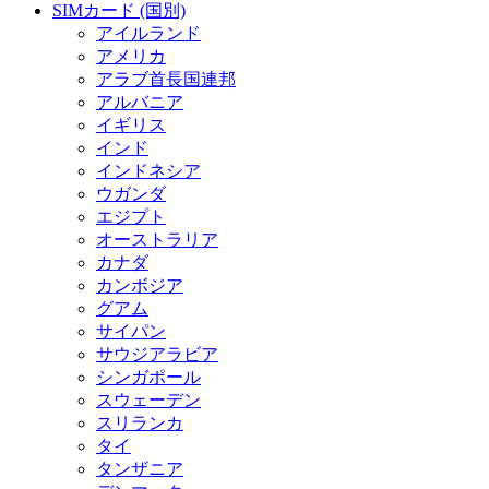
SIMカード (国別)
アイルランド
アメリカ
アラブ首長国連邦
アルバニア
イギリス
インド
インドネシア
ウガンダ
エジプト
オーストラリア
カナダ
カンボジア
グアム
サイパン
サウジアラビア
シンガポール
スウェーデン
スリランカ
タイ
タンザニア