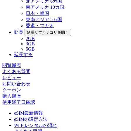
北アメリカ 6カ国
南アメリカ 10カ国
日本・韓国
東南アジア 5カ国
香港・マカオ
延長
延長サブカテゴリを開く
2GB
3GB
5GB
延長する
閲覧履歴
よくある質問
レビュー
お問い合わせ
クーポン
購入履歴
使用満了日確認
eSIM最新情報
eSIMの設定方法
Wi-Fiレンタルの流れ