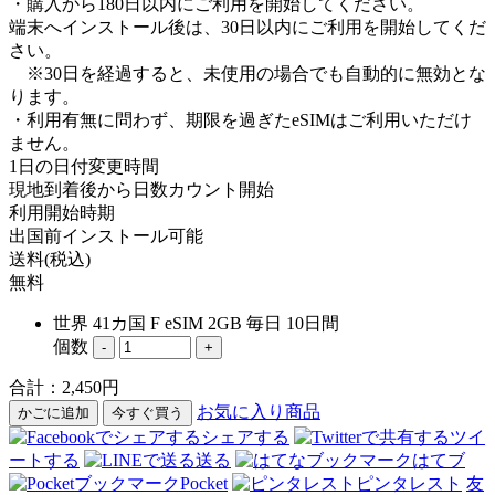
・購入から180日以内にご利用を開始してください。
端末へインストール後は、30日以内にご利用を開始してくだ
さい。
※30日を経過すると、未使用の場合でも自動的に無効とな
ります。
・利用有無に問わず、期限を過ぎたeSIMはご利用いただけ
ません。
1日の日付変更時間
現地到着後から日数カウント開始
利用開始時期
出国前インストール可能
送料(税込)
無料
世界 41カ国 F eSIM 2GB 毎日 10日間
個数
-
+
合計：
2,450
円
お気に入り商品
かごに追加
今すぐ買う
シェアする
ツイ
ートする
送る
はてブ
Pocket
ピンタレスト
友