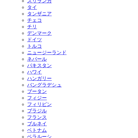
スリランカ
タイ
タンザニア
チェコ
チリ
デンマーク
ドイツ
トルコ
ニュージーランド
ネパール
パキスタン
ハワイ
ハンガリー
バングラデシュ
ブータン
フィジー
フィリピン
ブラジル
フランス
ブルネイ
ベトナム
ベラルーシ