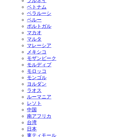
ブルネイ
ベトナム
ベラルーシ
ペルー
ポルトガル
マカオ
マルタ
マレーシア
メキシコ
モザンビーク
モルディブ
モロッコ
モンゴル
ヨルダン
ラオス
ルーマニア
レソト
中国
南アフリカ
台湾
日本
東ティモール