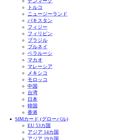
デンマーク
トルコ
ニュージーランド
パキスタン
フィジー
フィリピン
ブラジル
ブルネイ
ベラルーシ
マカオ
マレーシア
メキシコ
モロッコ
中国
台湾
日本
韓国
香港
SIMカード (グローバル)
EU 53カ国
アジア 14カ国
アジア 19カ国