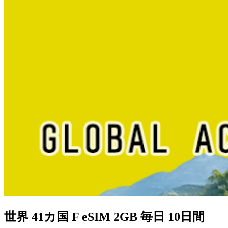
世界 41カ国 F eSIM 2GB 毎日 10日間