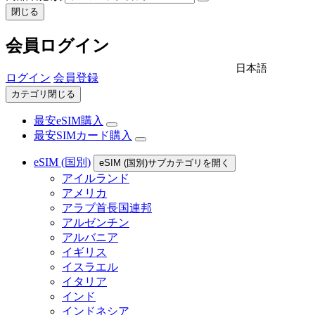
閉じる
会員ログイン
日本語
ログイン
会員登録
カテゴリ閉じる
最安eSIM購入
最安SIMカード購入
eSIM (国別)
eSIM (国別)サブカテゴリを開く
アイルランド
アメリカ
アラブ首長国連邦
アルゼンチン
アルバニア
イギリス
イスラエル
イタリア
インド
インドネシア