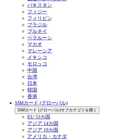
パキスタン
フィジー
フィリピン
ブラジル
ブルネイ
ベラルーシ
マカオ
マレーシア
メキシコ
モロッコ
中国
台湾
日本
韓国
香港
SIMカード (グローバル)
SIMカード (グローバル)サブカテゴリを開く
EU 53カ国
アジア 14カ国
アジア 19カ国
アメリカ・カナダ