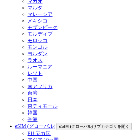
マカオ
マルタ
マレーシア
メキシコ
モザンビーク
モルディブ
モロッコ
モンゴル
ヨルダン
ラオス
ルーマニア
レソト
中国
南アフリカ
台湾
日本
東ティモール
韓国
香港
eSIM (グローバル)
eSIM (グローバル)サブカテゴリを開く
EU 53カ国
アジア 10カ国