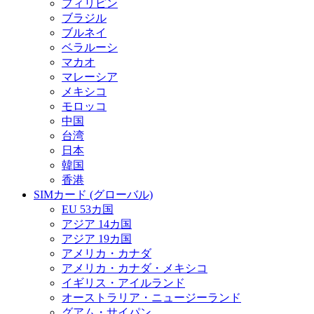
フィリピン
ブラジル
ブルネイ
ベラルーシ
マカオ
マレーシア
メキシコ
モロッコ
中国
台湾
日本
韓国
香港
SIMカード (グローバル)
EU 53カ国
アジア 14カ国
アジア 19カ国
アメリカ・カナダ
アメリカ・カナダ・メキシコ
イギリス・アイルランド
オーストラリア・ニュージーランド
グアム・サイパン