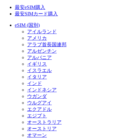
最安eSIM購入
最安SIMカード購入
eSIM (国別)
アイルランド
アメリカ
アラブ首長国連邦
アルゼンチン
アルバニア
イギリス
イスラエル
イタリア
インド
インドネシア
ウガンダ
ウルグアイ
エクアドル
エジプト
オーストラリア
オーストリア
オマーン