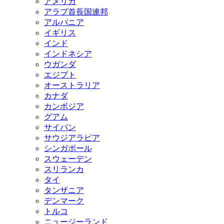
アメリカ
アラブ首長国連邦
アルバニア
イギリス
インド
インドネシア
ウガンダ
エジプト
オーストラリア
カナダ
カンボジア
グアム
サイパン
サウジアラビア
シンガポール
スウェーデン
スリランカ
タイ
タンザニア
デンマーク
トルコ
ニュージーランド