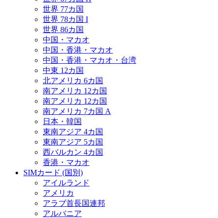
世界 77カ国
世界 78カ国 I
世界 86カ国
中国・マカオ
中国・香港・マカオ
中国・香港・マカオ・台湾
中東 12カ国
北アメリカ 6カ国
南アメリカ 12カ国
南アメリカ 12カ国
南アメリカ 7カ国 A
日本・韓国
東南アジア 4カ国
東南アジア 5カ国
西バルカン 4カ国
香港・マカオ
SIMカード (国別)
アイルランド
アメリカ
アラブ首長国連邦
アルバニア