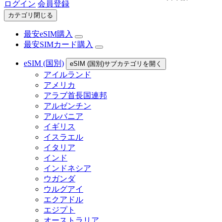
ログイン
会員登録
カテゴリ閉じる
最安eSIM購入
最安SIMカード購入
eSIM (国別)
eSIM (国別)サブカテゴリを開く
アイルランド
アメリカ
アラブ首長国連邦
アルゼンチン
アルバニア
イギリス
イスラエル
イタリア
インド
インドネシア
ウガンダ
ウルグアイ
エクアドル
エジプト
オーストラリア