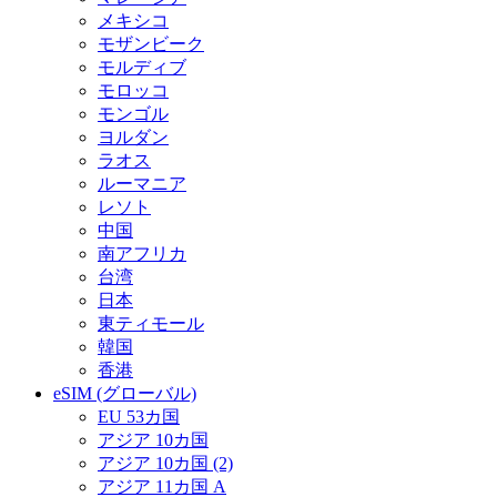
メキシコ
モザンビーク
モルディブ
モロッコ
モンゴル
ヨルダン
ラオス
ルーマニア
レソト
中国
南アフリカ
台湾
日本
東ティモール
韓国
香港
eSIM (グローバル)
EU 53カ国
アジア 10カ国
アジア 10カ国 (2)
アジア 11カ国 A