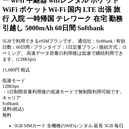
ー wi-fi 中継器 wifiレンタル ポケット
WiFi ポケットWi-Fi 国内 LTE 出張 旅
行 入院 一時帰国 テレワーク 在宅 勤務
引越し 5000mAh 60日間 Softbank
5GBで利用できるeSIMプランです。 通信社：Softbank / 有効
日数：60日間 / プランタイプ：1日定量プラン / 接続方式：ロ
ーミング。 高速データ容量の利用後は低速で継続利用でき
ます。(128Kbps)
11,680
円 税込
低速モード
128Kbps
・1日制限容量利用後の低速モードで無制限利用可能です。
キャリア
Softbank
送料(税込)
無料
5GB SIMカード 全機種のWiFiレンタル 延長 5GB 毎日