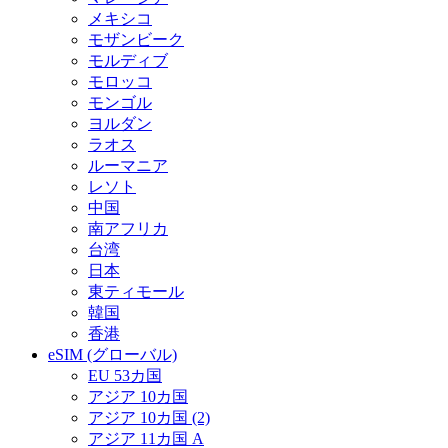
メキシコ
モザンビーク
モルディブ
モロッコ
モンゴル
ヨルダン
ラオス
ルーマニア
レソト
中国
南アフリカ
台湾
日本
東ティモール
韓国
香港
eSIM (グローバル)
EU 53カ国
アジア 10カ国
アジア 10カ国 (2)
アジア 11カ国 A