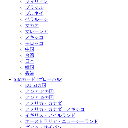
フィリピン
ブラジル
ブルネイ
ベラルーシ
マカオ
マレーシア
メキシコ
モロッコ
中国
台湾
日本
韓国
香港
SIMカード (グローバル)
EU 53カ国
アジア 14カ国
アジア 19カ国
アメリカ・カナダ
アメリカ・カナダ・メキシコ
イギリス・アイルランド
オーストラリア・ニュージーランド
グアム・サイパン