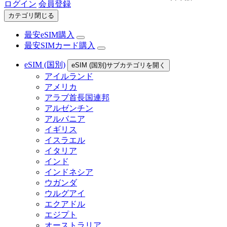
ログイン
会員登録
カテゴリ閉じる
最安eSIM購入
最安SIMカード購入
eSIM (国別)
eSIM (国別)サブカテゴリを開く
アイルランド
アメリカ
アラブ首長国連邦
アルゼンチン
アルバニア
イギリス
イスラエル
イタリア
インド
インドネシア
ウガンダ
ウルグアイ
エクアドル
エジプト
オーストラリア