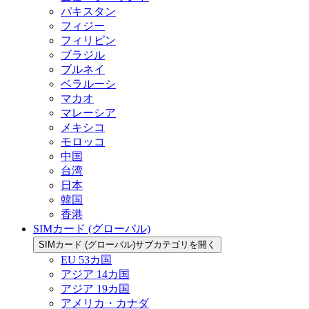
パキスタン
フィジー
フィリピン
ブラジル
ブルネイ
ベラルーシ
マカオ
マレーシア
メキシコ
モロッコ
中国
台湾
日本
韓国
香港
SIMカード (グローバル)
SIMカード (グローバル)サブカテゴリを開く
EU 53カ国
アジア 14カ国
アジア 19カ国
アメリカ・カナダ