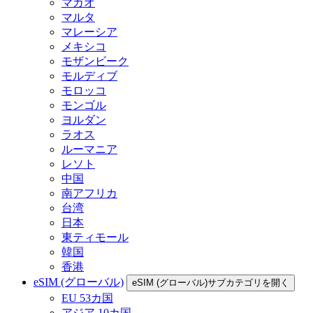
マカオ
マルタ
マレーシア
メキシコ
モザンビーク
モルディブ
モロッコ
モンゴル
ヨルダン
ラオス
ルーマニア
レソト
中国
南アフリカ
台湾
日本
東ティモール
韓国
香港
eSIM (グローバル)
eSIM (グローバル)サブカテゴリを開く
EU 53カ国
アジア 10カ国