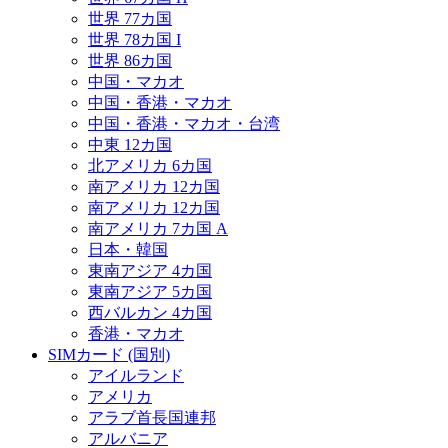
世界 77カ国
世界 78カ国 I
世界 86カ国
中国・マカオ
中国・香港・マカオ
中国・香港・マカオ・台湾
中東 12カ国
北アメリカ 6カ国
南アメリカ 12カ国
南アメリカ 12カ国
南アメリカ 7カ国 A
日本・韓国
東南アジア 4カ国
東南アジア 5カ国
西バルカン 4カ国
香港・マカオ
SIMカード (国別)
アイルランド
アメリカ
アラブ首長国連邦
アルバニア