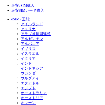
最安eSIM購入
最安SIMカード購入
eSIM (国別)
アイルランド
アメリカ
アラブ首長国連邦
アルゼンチン
アルバニア
イギリス
イスラエル
イタリア
インド
インドネシア
ウガンダ
ウルグアイ
エクアドル
エジプト
オーストラリア
オーストリア
オマーン