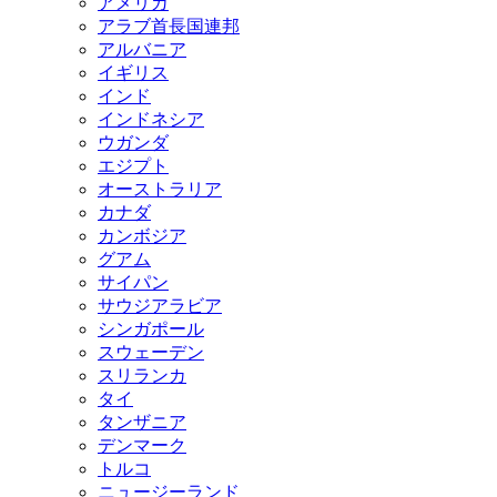
アメリカ
アラブ首長国連邦
アルバニア
イギリス
インド
インドネシア
ウガンダ
エジプト
オーストラリア
カナダ
カンボジア
グアム
サイパン
サウジアラビア
シンガポール
スウェーデン
スリランカ
タイ
タンザニア
デンマーク
トルコ
ニュージーランド