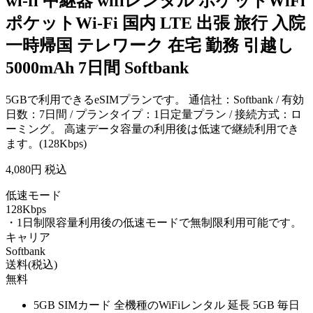
wi-fi 中継器 wifiレンタル ポケットWiFi
ポケットWi-Fi 国内 LTE 出張 旅行 入院
一時帰国 テレワーク 在宅 勤務 引越し
5000mAh 7日間 Softbank
5GBで利用できるeSIMプランです。 通信社：Softbank / 有効
日数：7日間 / プランタイプ：1日定量プラン / 接続方式：ロ
ーミング。 高速データ容量の利用後は低速で継続利用でき
ます。(128Kbps)
4,080
円 税込
低速モード
128Kbps
・1日制限容量利用後の低速モードで無制限利用可能です。
キャリア
Softbank
送料(税込)
無料
5GB SIMカード 全機種のWiFiレンタル 延長 5GB 毎日