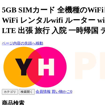
5GB SIMカード 全機種のWiF
WiFi レンタルwifi ルーター w
LTE 出張 旅行 入院 一時帰国 テレ
ページ内容の先頭へ移動
会員情報
買い物かご
0
カテゴリ
検索開く
商品検索