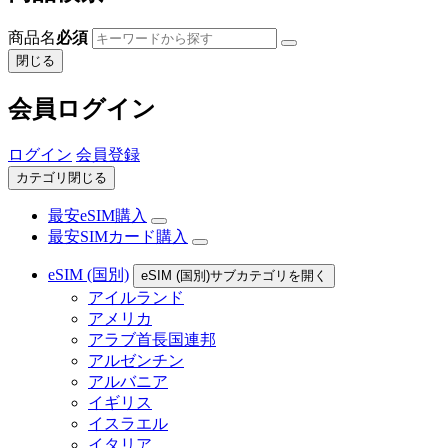
商品名
必須
閉じる
会員ログイン
ログイン
会員登録
カテゴリ閉じる
最安eSIM購入
最安SIMカード購入
eSIM (国別)
eSIM (国別)サブカテゴリを開く
アイルランド
アメリカ
アラブ首長国連邦
アルゼンチン
アルバニア
イギリス
イスラエル
イタリア