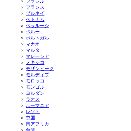
ブラジル
フランス
ブルネイ
ベトナム
ベラルーシ
ペルー
ポルトガル
マカオ
マルタ
マレーシア
メキシコ
モザンビーク
モルディブ
モロッコ
モンゴル
ヨルダン
ラオス
ルーマニア
レソト
中国
南アフリカ
台湾