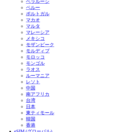
ベラルーシ
ペルー
ポルトガル
マカオ
マルタ
マレーシア
メキシコ
モザンビーク
モルディブ
モロッコ
モンゴル
ラオス
ルーマニア
レソト
中国
南アフリカ
台湾
日本
東ティモール
韓国
香港
eSIM (グローバル)