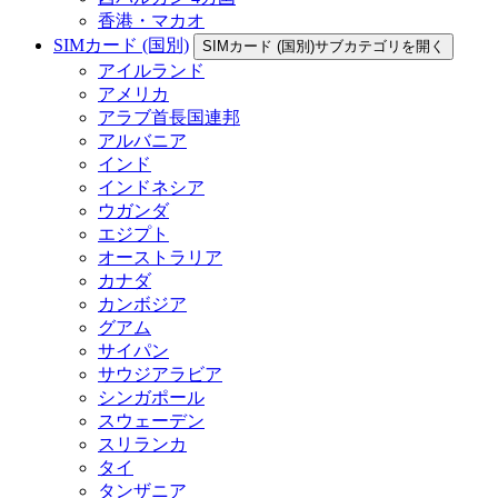
香港・マカオ
SIMカード (国別)
SIMカード (国別)サブカテゴリを開く
アイルランド
アメリカ
アラブ首長国連邦
アルバニア
インド
インドネシア
ウガンダ
エジプト
オーストラリア
カナダ
カンボジア
グアム
サイパン
サウジアラビア
シンガポール
スウェーデン
スリランカ
タイ
タンザニア