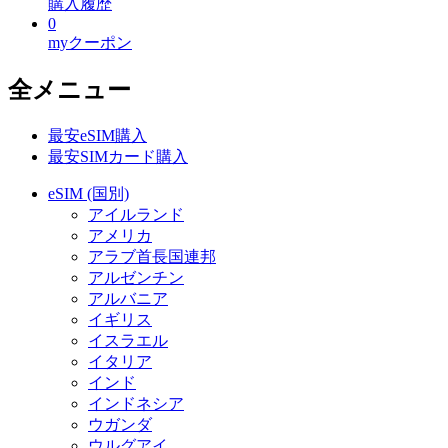
購入履歴
0
myクーポン
全メニュー
最安eSIM購入
最安SIMカード購入
eSIM (国別)
アイルランド
アメリカ
アラブ首長国連邦
アルゼンチン
アルバニア
イギリス
イスラエル
イタリア
インド
インドネシア
ウガンダ
ウルグアイ