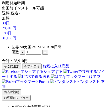
利用開始時期
出国前インストール可能
送料(税込)
無料
30日
28,910円
180日
31,100円
世界 50カ国 eSIM 5GB 30日間
個数
-
+
合計：
28,910
円
お気に入り商品
かごに追加
今すぐ買う
シェアする
ツイ
ートする
送る
はてブ
Pocket
ピンタレスト
友
達
商品の説明
お客様のレビュー
■ データ通信専用eSIM