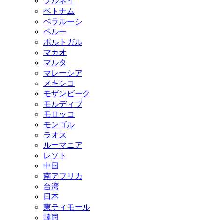
ブルネイ
ベトナム
ベラルーシ
ペルー
ポルトガル
マカオ
マルタ
マレーシア
メキシコ
モザンビーク
モルディブ
モロッコ
モンゴル
ラオス
ルーマニア
レソト
中国
南アフリカ
台湾
日本
東ティモール
韓国