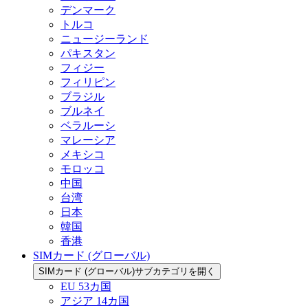
デンマーク
トルコ
ニュージーランド
パキスタン
フィジー
フィリピン
ブラジル
ブルネイ
ベラルーシ
マレーシア
メキシコ
モロッコ
中国
台湾
日本
韓国
香港
SIMカード (グローバル)
SIMカード (グローバル)サブカテゴリを開く
EU 53カ国
アジア 14カ国